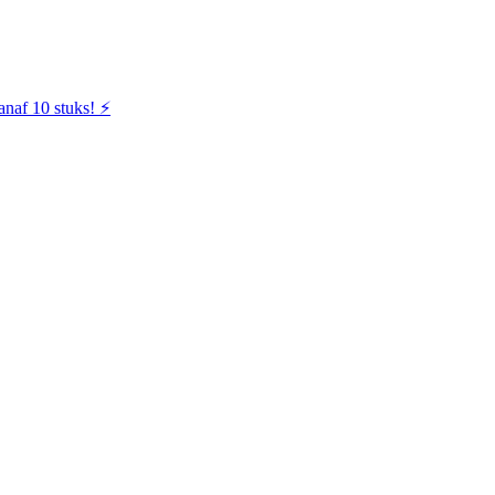
naf 10 stuks! ⚡️