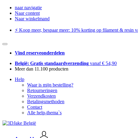
naar navigatie
Naar content
Naar winkelmand
⚡️ Koop meer, bespaar meer: ​​10% korting op filament & resin va
Vind reserveonderdelen
België: Gratis standaardverzending
vanaf € 54,90
Meer dan 11.100 producten
Help
Waar is mijn bestelling?
Retourneringen
Verzendkosten
Betalingsmethoden
Contact
Alle help-thema`s