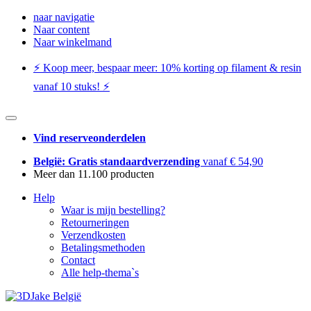
naar navigatie
Naar content
Naar winkelmand
⚡️ Koop meer, bespaar meer: ​​10% korting op filament & resin
vanaf 10 stuks! ⚡️
Vind reserveonderdelen
België: Gratis standaardverzending
vanaf € 54,90
Meer dan 11.100 producten
Help
Waar is mijn bestelling?
Retourneringen
Verzendkosten
Betalingsmethoden
Contact
Alle help-thema`s