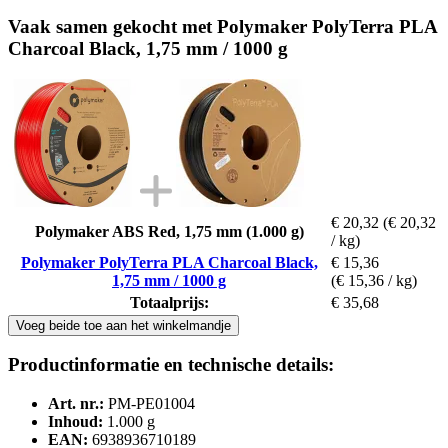
Vaak samen gekocht met Polymaker PolyTerra PLA
Charcoal Black, 1,75 mm / 1000 g
€ 20,32
(€ 20,32
Polymaker ABS Red, 1,75 mm (1.000 g)
/ kg)
Polymaker PolyTerra PLA Charcoal Black,
€ 15,36
1,75 mm / 1000 g
(€ 15,36 / kg)
Totaalprijs:
€ 35,68
Voeg beide toe aan het winkelmandje
Productinformatie en technische details:
Art. nr.:
PM-PE01004
Inhoud:
1.000 g
EAN:
6938936710189