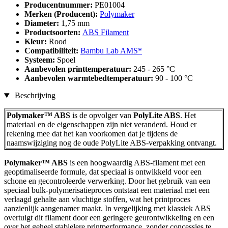
Producentnummer:
PE01004
Merken (Producent):
Polymaker
Diameter:
1,75 mm
Productsoorten:
ABS Filament
Kleur:
Rood
Compatibiliteit:
Bambu Lab AMS*
Systeem:
Spoel
Aanbevolen printtemperatuur:
245 - 265 °C
Aanbevolen warmtebedtemperatuur:
90 - 100 °C
Beschrijving
Polymaker™ ABS
is de opvolger van
PolyLite ABS
. Het
materiaal en de eigenschappen zijn niet veranderd. Houd er
rekening mee dat het kan voorkomen dat je tijdens de
naamswijziging nog de oude PolyLite ABS-verpakking ontvangt.
Polymaker™ ABS
is een hoogwaardig ABS-filament met een
geoptimaliseerde formule, dat speciaal is ontwikkeld voor een
schone en gecontroleerde verwerking. Door het gebruik van een
speciaal bulk-polymerisatieproces ontstaat een materiaal met een
verlaagd gehalte aan vluchtige stoffen, wat het printproces
aanzienlijk aangenamer maakt. In vergelijking met klassiek ABS
overtuigt dit filament door een geringere geurontwikkeling en een
over het geheel stabielere printperformance, zonder concessies te