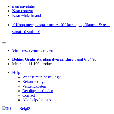
naar navigatie
Naar content
Naar winkelmand
⚡️ Koop meer, bespaar meer: ​​10% korting op filament & resin
vanaf 10 stuks! ⚡️
Vind reserveonderdelen
België: Gratis standaardverzending
vanaf € 54,90
Meer dan 11.100 producten
Help
Waar is mijn bestelling?
Retourneringen
Verzendkosten
Betalingsmethoden
Contact
Alle help-thema`s