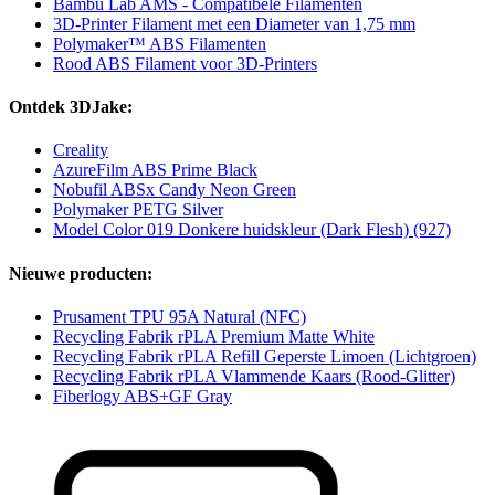
Bambu Lab AMS - Compatibele Filamenten
3D-Printer Filament met een Diameter van 1,75 mm
Polymaker™ ABS Filamenten
Rood ABS Filament voor 3D-Printers
Ontdek 3DJake:
Creality
AzureFilm ABS Prime Black
Nobufil ABSx Candy Neon Green
Polymaker PETG Silver
Model Color 019 Donkere huidskleur (Dark Flesh) (927)
Nieuwe producten:
Prusament TPU 95A Natural (NFC)
Recycling Fabrik rPLA Premium Matte White
Recycling Fabrik rPLA Refill Geperste Limoen (Lichtgroen)
Recycling Fabrik rPLA Vlammende Kaars (Rood-Glitter)
Fiberlogy ABS+GF Gray