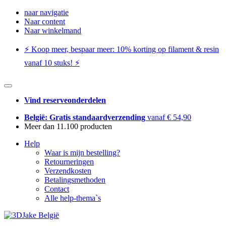
naar navigatie
Naar content
Naar winkelmand
⚡️ Koop meer, bespaar meer: ​​10% korting op filament & resin
vanaf 10 stuks! ⚡️
Vind reserveonderdelen
België: Gratis standaardverzending
vanaf € 54,90
Meer dan 11.100 producten
Help
Waar is mijn bestelling?
Retourneringen
Verzendkosten
Betalingsmethoden
Contact
Alle help-thema`s