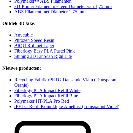
Polymaker™ ABS Filamenten
3D-Printer Filament met een Diameter van 1,75 mm
ABS Filament met Diameter 1,75 mm
Ontdek 3DJake:
Anycubic
Phrozen Speed Resin
BIQU Rol met Lager
Fiberlogy Easy PLA Pastel Pink
Shining 3D EinScan Rigil Lite
Nieuwe producten:
Recycling Fabrik rPETG Dansende Vlam (Transparant
Oranje)
Fiberlogy PLA Impact Refill White
Fiberlogy PLA Impact Refill Blue
Polymaker HT-PLA Pro Red
rPETG Refill Koninklijke Amethist (Transparant Violet)