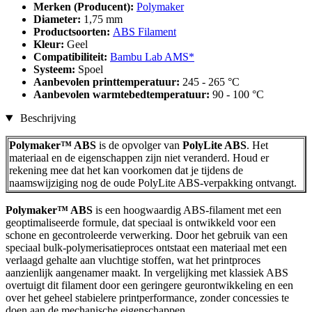
Merken (Producent):
Polymaker
Diameter:
1,75 mm
Productsoorten:
ABS Filament
Kleur:
Geel
Compatibiliteit:
Bambu Lab AMS*
Systeem:
Spoel
Aanbevolen printtemperatuur:
245 - 265 °C
Aanbevolen warmtebedtemperatuur:
90 - 100 °C
Beschrijving
Polymaker™ ABS
is de opvolger van
PolyLite ABS
. Het
materiaal en de eigenschappen zijn niet veranderd. Houd er
rekening mee dat het kan voorkomen dat je tijdens de
naamswijziging nog de oude PolyLite ABS-verpakking ontvangt.
Polymaker™ ABS
is een hoogwaardig ABS-filament met een
geoptimaliseerde formule, dat speciaal is ontwikkeld voor een
schone en gecontroleerde verwerking. Door het gebruik van een
speciaal bulk-polymerisatieproces ontstaat een materiaal met een
verlaagd gehalte aan vluchtige stoffen, wat het printproces
aanzienlijk aangenamer maakt. In vergelijking met klassiek ABS
overtuigt dit filament door een geringere geurontwikkeling en een
over het geheel stabielere printperformance, zonder concessies te
doen aan de mechanische eigenschappen.