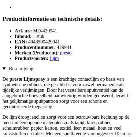
Productinformatie en technische details:
Art. nr.:
MD-429941
Inhoud:
1 stuk
EAN:
4048500429941
Producentnummer:
429941
Merken (Producent):
presto
Productsoorten:
Lijm
Beschrijving
De
presto Lijmspray
is een krachtige contactlijm op basis van
synthetische rubbers, die geschikt is voor zowel permanente als
tijdelijke verlijmingen. Door het verstelbare spuitventiel kan de
aangebrachte hoeveelheid nauwkeurig worden gedoseerd, terwijl
het gelijkmatige spuitpatroon zorgt voor een schone en
gecontroleerde toepassing.
De lijm droogt snel en zorgt voor een betrouwbare hechting op de
meest uiteenlopende materialen zoals tapijt, kurk, rubber,
schuimrubber, papier, karton, textiel, leer, metaal, hout en veel
kunststoffen en folies. Met een spuitbreedte van ongeveer 10 cm is