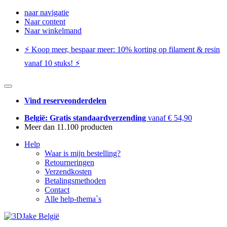
naar navigatie
Naar content
Naar winkelmand
⚡️ Koop meer, bespaar meer: ​​10% korting op filament & resin
vanaf 10 stuks! ⚡️
Vind reserveonderdelen
België: Gratis standaardverzending
vanaf € 54,90
Meer dan 11.100 producten
Help
Waar is mijn bestelling?
Retourneringen
Verzendkosten
Betalingsmethoden
Contact
Alle help-thema`s