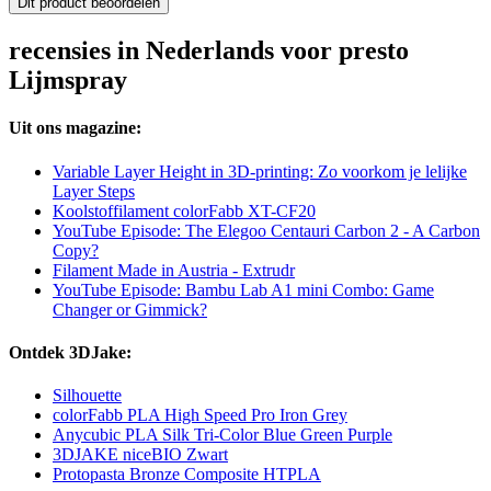
Dit product beoordelen
recensies in Nederlands voor presto
Lijmspray
Uit ons magazine:
Variable Layer Height in 3D-printing: Zo voorkom je lelijke
Layer Steps
Koolstoffilament colorFabb XT-CF20
YouTube Episode: The Elegoo Centauri Carbon 2 - A Carbon
Copy?
Filament Made in Austria - Extrudr
YouTube Episode: Bambu Lab A1 mini Combo: Game
Changer or Gimmick?
Ontdek 3DJake:
Silhouette
colorFabb PLA High Speed Pro Iron Grey
Anycubic PLA Silk Tri-Color Blue Green Purple
3DJAKE niceBIO Zwart
Protopasta Bronze Composite HTPLA