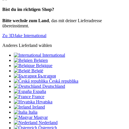
Bist du im richtigen Shop?
Bitte wechsle zum Land
, das mit deiner Lieferadresse
übereinstimmt.
Zu 3DJake International
Anderes Lieferland wählen
International
Belgien
Belgique
België
България
Česká republika
Deutschland
España
France
Hrvatska
Ireland
Italia
Magyar
Nederland
Österreich