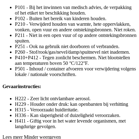
P101 - Bij het inwinnen van medisch advies, de verpakking
of het etiket ter beschikking houden.
P102 - Buiten het bereik van kinderen houden.
P210 - Verwijderd houden van warmte, hete oppervlakken,
vonken, open vuur en andere ontstekingsbronnen. Niet roken.
P211 - Niet in een open vuur of op andere ontstekingsbronnen
spuiten.
P251 - Ook na gebruik niet doorboren of verbranden.
P260 - Stof/rook/gas/nevel/damp/spuitnevel niet inademen.
P410+P412 - Tegen zonlicht beschermen. Niet blootstellen
aan temperaturen boven 50 °C/122°F.
P501 - Inhoud / container afvoeren voor verwijdering volgens
lokale / nationale voorschriften.
Gevaarinstructies:
H222 - Zeer licht ontvlambare aerosol.
H229 - Houder onder druk: kan openbarsten bij verhitting
H315 - Veroorzaakt huidirritatie.
H336 - Kan slaperigheid of duizeligheid veroorzaken.
H411 - Giftig voor in het water levende organismen, met
langdurige gevolgen.
Lees meer
Minder weergeven