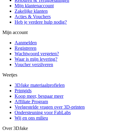
Retouren & Terugbetalingen
Mijn klantenaccount
Zakelijke klanten
Acties & Vouchers
Heb je verdere hulp nodig?
Mijn account
Aanmelden
Registreren
Wachtwoord vergeten?
Waar is mijn levering?
Voucher verzilveren
Weetjes
3DJake materiaalprofielen
Printgids
Koop meer, bespaar meer
Affiliate Program
Veelgestelde vragen over 3D-printen
Ondersteuning voor FabLabs
Wij en ons milieu
Over 3DJake