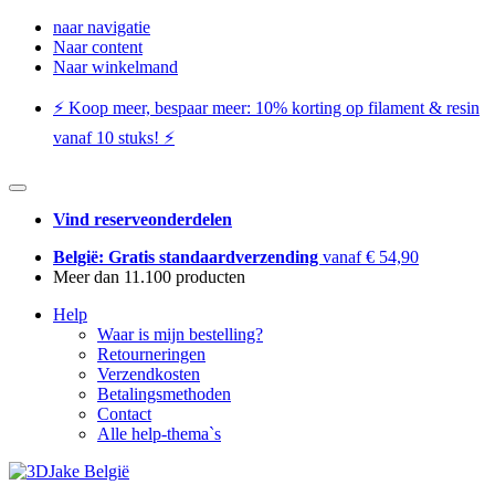
naar navigatie
Naar content
Naar winkelmand
⚡️ Koop meer, bespaar meer: ​​10% korting op filament & resin
vanaf 10 stuks! ⚡️
Vind reserveonderdelen
België: Gratis standaardverzending
vanaf € 54,90
Meer dan 11.100 producten
Help
Waar is mijn bestelling?
Retourneringen
Verzendkosten
Betalingsmethoden
Contact
Alle help-thema`s