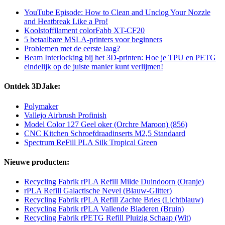
YouTube Episode: How to Clean and Unclog Your Nozzle
and Heatbreak Like a Pro!
Koolstoffilament colorFabb XT-CF20
5 betaalbare MSLA-printers voor beginners
Problemen met de eerste laag?
Beam Interlocking bij het 3D-printen: Hoe je TPU en PETG
eindelijk op de juiste manier kunt verlijmen!
Ontdek 3DJake:
Polymaker
Vallejo Airbrush Profinish
Model Color 127 Geel oker (Orchre Maroon) (856)
CNC Kitchen Schroefdraadinserts M2,5 Standaard
Spectrum ReFill PLA Silk Tropical Green
Nieuwe producten:
Recycling Fabrik rPLA Refill Milde Duindoorn (Oranje)
rPLA Refill Galactische Nevel (Blauw-Glitter)
Recycling Fabrik rPLA Refill Zachte Bries (Lichtblauw)
Recycling Fabrik rPLA Vallende Bladeren (Bruin)
Recycling Fabrik rPETG Refill Pluizig Schaap (Wit)