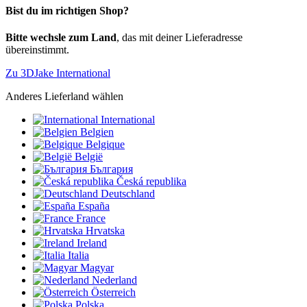
Bist du im richtigen Shop?
Bitte wechsle zum Land
, das mit deiner Lieferadresse
übereinstimmt.
Zu 3DJake International
Anderes Lieferland wählen
International
Belgien
Belgique
België
България
Česká republika
Deutschland
España
France
Hrvatska
Ireland
Italia
Magyar
Nederland
Österreich
Polska