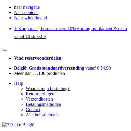
naar navigatie
Naar content
Naar winkelmand
⚡️ Koop meer, bespaar meer: ​​10% korting op filament & resin
vanaf 10 stuks! ⚡️
Vind reserveonderdelen
België: Gratis standaardverzending
vanaf € 54,90
Meer dan 11.100 producten
Help
Waar is mijn bestelling?
Retourneringen
Verzendkosten
Betalingsmethoden
Contact
Alle help-thema`s