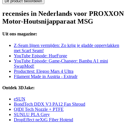
Dit product beoordelen
recensies in Nederlands voor PROXXON
Motor-Houtsnijapparaat MSG
Uit ons magazine:
Z-Seam lijnen vermijden: Zo krijg je gladde oppervlakken
met Scarf Seam!
YouTube Episode: HueForge
YouTube Episode: Game-Changer: Bambu A1 mini
SwapMod!
Producttest: Elegoo Mars 4 Ultra
Filament Made in Austria - Extrudr
Ontdek 3DJake:
eSUN
BondTech DDX V3 PA12 Fan Shroud
QIDI Tech Nozzle + PTFE
SUNLU PLA Grey
DropEffect neXtG Fiber Hotend