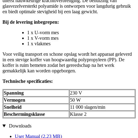
uiterst nauwkeurige krachtoverbrenging. De behuizing van
glasvezelversterkt polyamide is ontworpen voor langdurig gebruik
en biedt optimale stevigheid bij een laag gewicht.
Bij de levering inbegrepen:
1 x U-vorm mes
1 x V-vorm mes
1 x vlakmes
Voor veilig transport en schone opslag wordt het apparaat geleverd
in een stevige koffer van hoogwaardig polypropyleen (PP). De
koffer is ruim bemeten zodat het gereedschap na het werk
gemakkelijk kan worden opgeborgen.
Technische specificaties:
Spanning
230 V
Vermogen
50 W
Snelheid
11 000 slagen/min
Beschermingsklasse
Klasse 2
Downloads
User Manual
(2,23 MB)