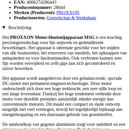
EAN:
4006274286443
Producentnummer:
28644
Merken (Producent):
PROXXON
Productsoorten:
Gereedschap & Werkplaats
Beschrijving
Het
PROXXON Motor-Houtsnijapparaat MSG
is een krachtig
precisiegereedschap voor fijn snijwerk en gedetailleerde
bewerkingen. Het apparaat is uitermate geschikt voor het snijden
van alle houtsoorten, het renoveren van meubels, het opknappen van
antiquiteiten en voor linoleumsneden. Ook verfresten kunnen zeer
fijn worden verwijderd en zelfs gips laat zich gecontroleerd en
zuiver bewerken.
Het apparaat wordt aangedreven door een gebalanceerde, speciale
DC-motor met permanent-magneet-technologie. Deze motor
onderscheidt zich door een hoge trekkracht, een zeer stille loop en
een lange levensduur. Dankzij het hoge rendement verbruikt deze
motor voor dezelfde prestaties aanzienlijk minder energie dan
conventionele motoren. Dit maakt een compact en slank ontwerp
mogelijk met veel vermogen, terwijl het tegelijkertijd bijdraagt aan
energiebesparing en een duurzaam gebruik van grondstoffen.
De tandwielkop van gegoten aluminium zorgt voor stabiliteit en een