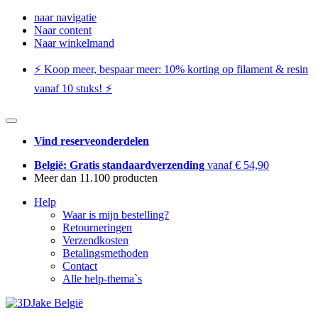
naar navigatie
Naar content
Naar winkelmand
⚡️ Koop meer, bespaar meer: ​​10% korting op filament & resin
vanaf 10 stuks! ⚡️
Vind reserveonderdelen
België: Gratis standaardverzending
vanaf € 54,90
Meer dan 11.100 producten
Help
Waar is mijn bestelling?
Retourneringen
Verzendkosten
Betalingsmethoden
Contact
Alle help-thema`s