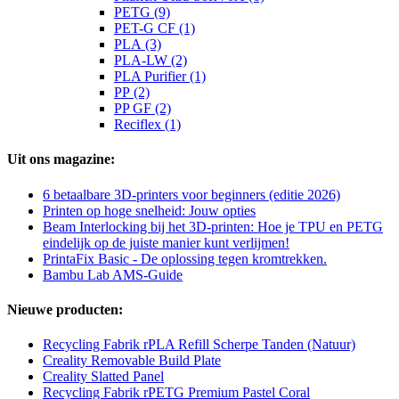
PETG (9)
PET-G CF (1)
PLA (3)
PLA-LW (2)
PLA Purifier (1)
PP (2)
PP GF (2)
Reciflex (1)
Uit ons magazine:
6 betaalbare 3D-printers voor beginners (editie 2026)
Printen op hoge snelheid: Jouw opties
Beam Interlocking bij het 3D-printen: Hoe je TPU en PETG
eindelijk op de juiste manier kunt verlijmen!
PrintaFix Basic - De oplossing tegen kromtrekken.
Bambu Lab AMS-Guide
Nieuwe producten:
Recycling Fabrik rPLA Refill Scherpe Tanden (Natuur)
Creality Removable Build Plate
Creality Slatted Panel
Recycling Fabrik rPETG Premium Pastel Coral