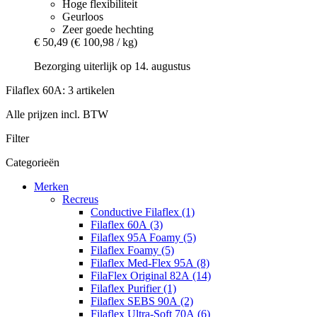
Hoge flexibiliteit
Geurloos
Zeer goede hechting
€ 50,49
(€ 100,98 / kg)
Bezorging uiterlijk op 14. augustus
Filaflex 60A: 3 artikelen
Alle prijzen incl. BTW
Filter
Categorieën
Merken
Recreus
Conductive Filaflex (1)
Filaflex 60A (3)
Filaflex 95A Foamy (5)
Filaflex Foamy (5)
Filaflex Med-Flex 95A (8)
FilaFlex Original 82A (14)
Filaflex Purifier (1)
Filaflex SEBS 90A (2)
Filaflex Ultra-Soft 70A (6)