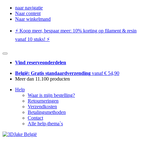
naar navigatie
Naar content
Naar winkelmand
⚡️ Koop meer, bespaar meer: ​​10% korting op filament & resin
vanaf 10 stuks! ⚡️
Vind reserveonderdelen
België: Gratis standaardverzending
vanaf € 54,90
Meer dan 11.100 producten
Help
Waar is mijn bestelling?
Retourneringen
Verzendkosten
Betalingsmethoden
Contact
Alle help-thema`s