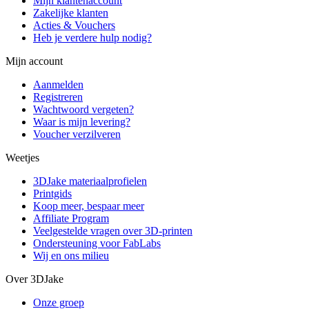
Mijn klantenaccount
Zakelijke klanten
Acties & Vouchers
Heb je verdere hulp nodig?
Mijn account
Aanmelden
Registreren
Wachtwoord vergeten?
Waar is mijn levering?
Voucher verzilveren
Weetjes
3DJake materiaalprofielen
Printgids
Koop meer, bespaar meer
Affiliate Program
Veelgestelde vragen over 3D-printen
Ondersteuning voor FabLabs
Wij en ons milieu
Over 3DJake
Onze groep