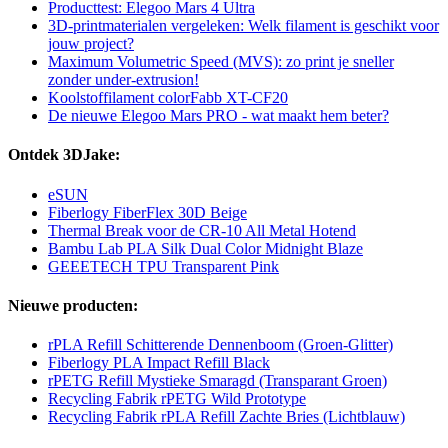
Producttest: Elegoo Mars 4 Ultra
3D-printmaterialen vergeleken: Welk filament is geschikt voor
jouw project?
Maximum Volumetric Speed (MVS): zo print je sneller
zonder under-extrusion!
Koolstoffilament colorFabb XT-CF20
De nieuwe Elegoo Mars PRO - wat maakt hem beter?
Ontdek 3DJake:
eSUN
Fiberlogy FiberFlex 30D Beige
Thermal Break voor de CR-10 All Metal Hotend
Bambu Lab PLA Silk Dual Color Midnight Blaze
GEEETECH TPU Transparent Pink
Nieuwe producten:
rPLA Refill Schitterende Dennenboom (Groen-Glitter)
Fiberlogy PLA Impact Refill Black
rPETG Refill Mystieke Smaragd (Transparant Groen)
Recycling Fabrik rPETG Wild Prototype
Recycling Fabrik rPLA Refill Zachte Bries (Lichtblauw)