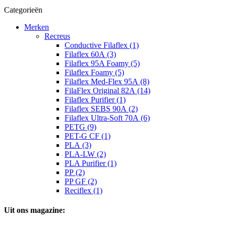
Categorieën
Merken
Recreus
Conductive Filaflex (1)
Filaflex 60A (3)
Filaflex 95A Foamy (5)
Filaflex Foamy (5)
Filaflex Med-Flex 95A (8)
FilaFlex Original 82A (14)
Filaflex Purifier (1)
Filaflex SEBS 90A (2)
Filaflex Ultra-Soft 70A (6)
PETG (9)
PET-G CF (1)
PLA (3)
PLA-LW (2)
PLA Purifier (1)
PP (2)
PP GF (2)
Reciflex (1)
Uit ons magazine: