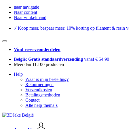
naar navigatie
Naar content
Naar winkelmand
⚡️ Koop meer, bespaar meer: ​​10% korting op filament & resin va
Vind reserveonderdelen
België: Gratis standaardverzending
vanaf € 54,90
Meer dan 11.100 producten
Help
Waar is mijn bestelling?
Retourneringen
Verzendkosten
Betalingsmethoden
Contact
Alle help-thema`s