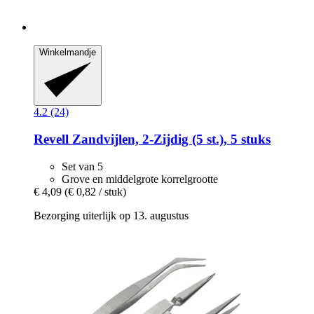
Winkelmandje
4.2 (24)
Revell
Zandvijlen, 2-​Zijdig (5 st.), 5 stuks
Set van 5
Grove en middelgrote korrelgrootte
€ 4,09
(€ 0,82 / stuk)
Bezorging uiterlijk op 13. augustus