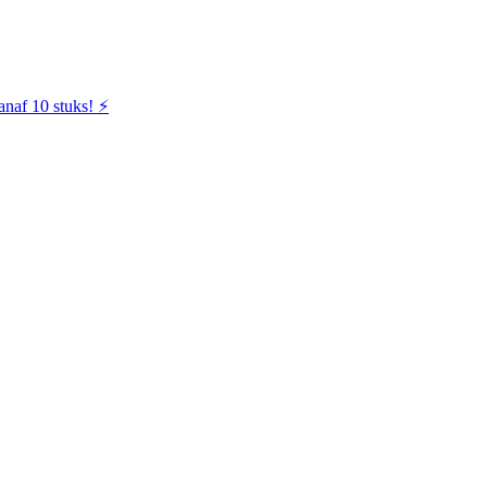
naf 10 stuks! ⚡️