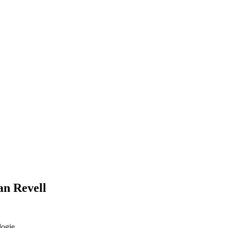
an Revell
logie