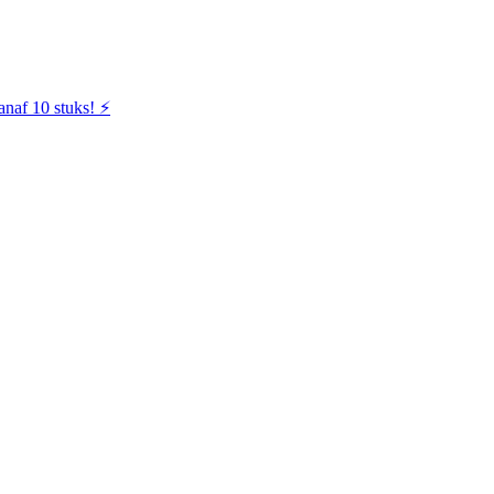
naf 10 stuks! ⚡️