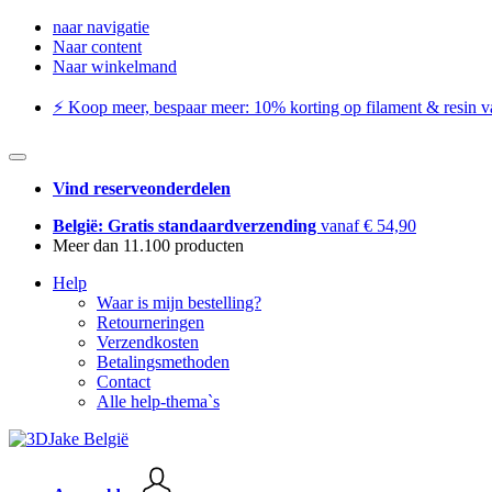
naar navigatie
Naar content
Naar winkelmand
⚡️ Koop meer, bespaar meer: ​​10% korting op filament & resin va
Vind reserveonderdelen
België: Gratis standaardverzending
vanaf € 54,90
Meer dan 11.100 producten
Help
Waar is mijn bestelling?
Retourneringen
Verzendkosten
Betalingsmethoden
Contact
Alle help-thema`s