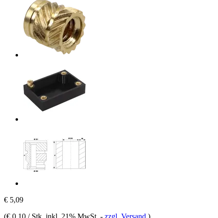
€ 5,09
(
€ 0,10 / Stk
, inkl. 21% MwSt.
-
zzgl. Versand
)