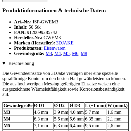
Produktinformationen & technische Daten:
Art.-Nr.:
ISP-GWEM3
Inhalt:
50 Stk
EAN:
9120099285742
Hersteller-Nr.:
GWEM3
Marken (Hersteller):
3DJAKE
Produktarten:
Eisenwaren
Gewindegröße:
M3
,
M4
,
M5
,
M6
,
M8
Beschreibung
Die Gewindeeinsätze von 3DJake verfügen über eine spezielle
spiralförmige Kontur um den besten Halt gewährleisten zu können.
Die aus hochwertigen Messing gefertigten Einsätze weisen eine
ausgezeichnete Wärmeleitfähigkeit sowie Korrosionsbeständigkeit
auf.
Gewindegröße
Ø D1
Ø D2
Ø D3
L (+1 mm)
W (mind.)
M3
4,6 mm
3,9 mm
4,0 mm
5,7 mm
1,6 mm
M4
6,3 mm
5,5 mm
5,6 mm
6,35 mm
2,1 mm
M5
7,1 mm
6,3 mm
6,4 mm
9,5 mm
2,6 mm