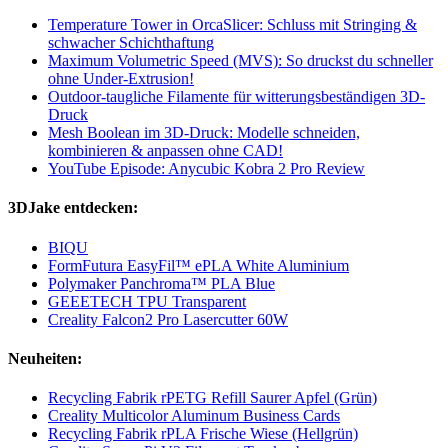
Temperature Tower in OrcaSlicer: Schluss mit Stringing &
schwacher Schichthaftung
Maximum Volumetric Speed (MVS): So druckst du schneller
ohne Under-Extrusion!
Outdoor-taugliche Filamente für witterungsbeständigen 3D-
Druck
Mesh Boolean im 3D-Druck: Modelle schneiden,
kombinieren & anpassen ohne CAD!
YouTube Episode: Anycubic Kobra 2 Pro Review
3DJake entdecken:
BIQU
FormFutura EasyFil™ ePLA White Aluminium
Polymaker Panchroma™ PLA Blue
GEEETECH TPU Transparent
Creality Falcon2 Pro Lasercutter 60W
Neuheiten:
Recycling Fabrik rPETG Refill Saurer Apfel (Grün)
Creality Multicolor Aluminum Business Cards
Recycling Fabrik rPLA Frische Wiese (Hellgrün)