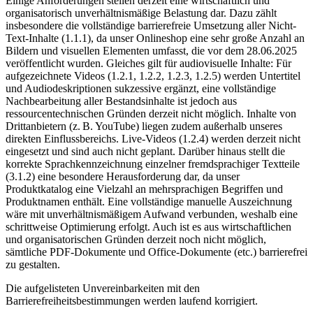
Einige Anforderungen stellen derzeit eine wirtschaftlich und
organisatorisch unverhältnismäßige Belastung dar. Dazu zählt
insbesondere die vollständige barrierefreie Umsetzung aller Nicht-
Text-Inhalte (1.1.1), da unser Onlineshop eine sehr große Anzahl an
Bildern und visuellen Elementen umfasst, die vor dem 28.06.2025
veröffentlicht wurden. Gleiches gilt für audiovisuelle Inhalte: Für
aufgezeichnete Videos (1.2.1, 1.2.2, 1.2.3, 1.2.5) werden Untertitel
und Audiodeskriptionen sukzessive ergänzt, eine vollständige
Nachbearbeitung aller Bestandsinhalte ist jedoch aus
ressourcentechnischen Gründen derzeit nicht möglich. Inhalte von
Drittanbietern (z. B. YouTube) liegen zudem außerhalb unseres
direkten Einflussbereichs. Live-Videos (1.2.4) werden derzeit nicht
eingesetzt und sind auch nicht geplant. Darüber hinaus stellt die
korrekte Sprachkennzeichnung einzelner fremdsprachiger Textteile
(3.1.2) eine besondere Herausforderung dar, da unser
Produktkatalog eine Vielzahl an mehrsprachigen Begriffen und
Produktnamen enthält. Eine vollständige manuelle Auszeichnung
wäre mit unverhältnismäßigem Aufwand verbunden, weshalb eine
schrittweise Optimierung erfolgt. Auch ist es aus wirtschaftlichen
und organisatorischen Gründen derzeit noch nicht möglich,
sämtliche PDF-Dokumente und Office-Dokumente (etc.) barrierefrei
zu gestalten.
Die aufgelisteten Unvereinbarkeiten mit den
Barrierefreiheitsbestimmungen werden laufend korrigiert.