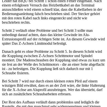
Leider hat BIQU bei Schritt 1 schon einen Fehler eingebaut. Nach
einem erfolglosen Versuch das Heizbettkabel an das Terminal
anzuschließen wird einem schnell klar, dass die Kabelfarben in der
Bedienungsanleitung falsch beschrieben sind. Der Stecker gehört
mit den roten Kabel nach links eingesteckt und nicht wie
beschrieben rechts.
Schritt 2 verläuft ohne Probleme und bei Schritt 3 sollte man
unbedingt darauf achten, dass das kleine Gewinde im Alu-
Extrusionsprofil auf der richtigen Seite ist. An diesem Gewinde wird
später Das Z-Achsen Limitmodul befestigt.
Danach geht es ohne Probleme zu Schritt 5. In diesem Schritt wird
die Kupplung zwischen Z-Achsen Schrittmotor und Spindel
montiert. Die Madenschrauben der Kupplung sind etwas zu kurz um
sie fest an der Welle des Schrittmotors - die an einer Seite abgeflacht
ist - zu befestigen. Die Kupplung ließ sich dadurch nur mit 1
Schraube fixieren.
Bei Schritt 7 wird nur durch einen kleinen roten Pfeil auf einem
winzigen Bild erwähnt, dass es an der Zeit wäre, die linke Halterung
für die X-Achse am Aluprofil anzubringen. Wer das übersieht, darf
sich an zusätzlichen Schraubarbeiten erfreuen.
Der Rest des Aufbaus verläuft dann problemlos und lediglich die
Bauteile, die mit den manchmal sehr widerspenstigen und kleinen