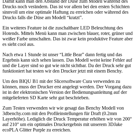
Damit kann man den Abstand der Düse zum Modell während des
Drucks noch verändern. Das ist vor allem bei den ersten Schichten
sinnvoll um eine optimale Haftung zu erreichen oder während des
Drucks falls die Düse am Modell “kratzt”.
Ein weiteres Feature ist die zuschaltbare LED Beleuchtung des
Hotends. Mittels Menü kann man zwischen blauer, roter, grüner und
weißer Farbe umschalten. Das ist zwar kein produktive Feature aber
es sieht cool aus.
Nach etwa 1 Stunde ist unser “Little Bear” dann fertig und das
Ergebnis kann sich sehen lassen. Das Modell weist keine Fehler auf
und die Layer sind so gut wie nicht sichtbar. Da der Druck sehr gut
funktioniert hat testen wir den Drucker jetzt mit einem Benchy.
Um den BIQU B1 mit der Slicersoftware Cura verwenden zu
können, muss der Drucker erst angelegt werden. Der Vorgang dazu
ist in der elektronischen Version der Bedienungsanleitung auf der
mitgelieferten SD Karte sehr gut beschrieben.
Zum Testen verwenden wir wie gesagt das Benchy Modell von
3dbenchy.com mit den Profileinstellungen für Draft (0.2mm
Layerhöhe). Lediglich die Druck Temperatur erhöhen wir von 200°
auf 210° um ein optimales Druckergebnis mit unserem 3DJake
ecoPLA Glitter Purple zu erreichen.