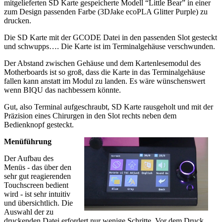
mitgelieferten SD Karte gespeicherte Modell “Little Bear” in einer
zum Design passenden Farbe (3DJake ecoPLA Glitter Purple) zu
drucken.
Die SD Karte mit der GCODE Datei in den passenden Slot gesteckt
und schwupps…. Die Karte ist im Terminalgehäuse verschwunden.
Der Abstand zwischen Gehäuse und dem Kartenlesemodul des
Motherboards ist so groß, dass die Karte in das Terminalgehäuse
fallen kann anstatt im Modul zu landen. Es wäre wünschenswert
wenn BIQU das nachbessern könnte.
Gut, also Terminal aufgeschraubt, SD Karte rausgeholt und mit der
Präzision eines Chirurgen in den Slot rechts neben dem
Bedienknopf gesteckt.
Menüführung
Der Aufbau des
Menüs - das über den
sehr gut reagierenden
Touchscreen bedient
wird - ist sehr intuitiv
und übersichtlich. Die
Auswahl der zu
druckenden Datei erfordert nur wenige Schritte. Vor dem Druck