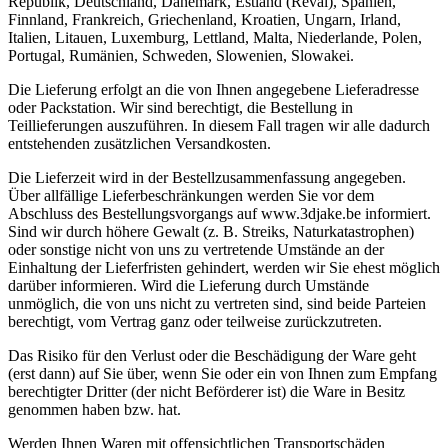
Republik, Deutschland, Dänemark, Estland (Reval), Spanien,
Finnland, Frankreich, Griechenland, Kroatien, Ungarn, Irland,
Italien, Litauen, Luxemburg, Lettland, Malta, Niederlande, Polen,
Portugal, Rumänien, Schweden, Slowenien, Slowakei.
Die Lieferung erfolgt an die von Ihnen angegebene Lieferadresse
oder Packstation. Wir sind berechtigt, die Bestellung in
Teillieferungen auszuführen. In diesem Fall tragen wir alle dadurch
entstehenden zusätzlichen Versandkosten.
Die Lieferzeit wird in der Bestellzusammenfassung angegeben.
Über allfällige Lieferbeschränkungen werden Sie vor dem
Abschluss des Bestellungsvorgangs auf www.3djake.be informiert.
Sind wir durch höhere Gewalt (z. B. Streiks, Naturkatastrophen)
oder sonstige nicht von uns zu vertretende Umstände an der
Einhaltung der Lieferfristen gehindert, werden wir Sie ehest möglich
darüber informieren. Wird die Lieferung durch Umstände
unmöglich, die von uns nicht zu vertreten sind, sind beide Parteien
berechtigt, vom Vertrag ganz oder teilweise zurückzutreten.
Das Risiko für den Verlust oder die Beschädigung der Ware geht
(erst dann) auf Sie über, wenn Sie oder ein von Ihnen zum Empfang
berechtigter Dritter (der nicht Beförderer ist) die Ware in Besitz
genommen haben bzw. hat.
Werden Ihnen Waren mit offensichtlichen Transportschäden