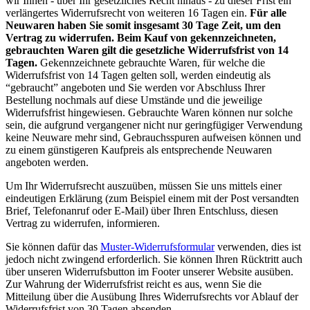
wir Ihnen - über Ihr gesetzliches Recht hinaus - zu dieser Frist ein
verlängertes Widerrufsrecht von weiteren 16 Tagen ein.
Für alle
Neuwaren haben Sie somit insgesamt 30 Tage Zeit, um den
Vertrag zu widerrufen. Beim Kauf von gekennzeichneten,
gebrauchten Waren gilt die gesetzliche Widerrufsfrist von 14
Tagen.
Gekennzeichnete gebrauchte Waren, für welche die
Widerrufsfrist von 14 Tagen gelten soll, werden eindeutig als
“gebraucht” angeboten und Sie werden vor Abschluss Ihrer
Bestellung nochmals auf diese Umstände und die jeweilige
Widerrufsfrist hingewiesen. Gebrauchte Waren können nur solche
sein, die aufgrund vergangener nicht nur geringfügiger Verwendung
keine Neuware mehr sind, Gebrauchsspuren aufweisen können und
zu einem günstigeren Kaufpreis als entsprechende Neuwaren
angeboten werden.
Um Ihr Widerrufsrecht auszuüben, müssen Sie uns mittels einer
eindeutigen Erklärung (zum Beispiel einem mit der Post versandten
Brief, Telefonanruf oder E-Mail) über Ihren Entschluss, diesen
Vertrag zu widerrufen, informieren.
Sie können dafür das
Muster-Widerrufsformular
verwenden, dies ist
jedoch nicht zwingend erforderlich. Sie können Ihren Rücktritt auch
über unseren Widerrufsbutton im Footer unserer Website ausüben.
Zur Wahrung der Widerrufsfrist reicht es aus, wenn Sie die
Mitteilung über die Ausübung Ihres Widerrufsrechts vor Ablauf der
Widerrufsfrist von 30 Tagen absenden.