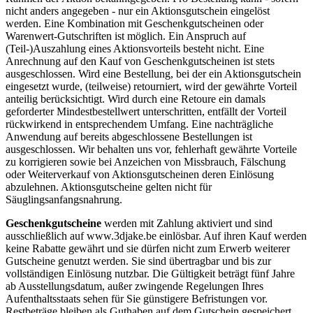
nicht anders angegeben - nur ein Aktionsgutschein eingelöst
werden. Eine Kombination mit Geschenkgutscheinen oder
Warenwert-Gutschriften ist möglich. Ein Anspruch auf
(Teil-)Auszahlung eines Aktionsvorteils besteht nicht. Eine
Anrechnung auf den Kauf von Geschenkgutscheinen ist stets
ausgeschlossen. Wird eine Bestellung, bei der ein Aktionsgutschein
eingesetzt wurde, (teilweise) retourniert, wird der gewährte Vorteil
anteilig berücksichtigt. Wird durch eine Retoure ein damals
geforderter Mindestbestellwert unterschritten, entfällt der Vorteil
rückwirkend in entsprechendem Umfang. Eine nachträgliche
Anwendung auf bereits abgeschlossene Bestellungen ist
ausgeschlossen. Wir behalten uns vor, fehlerhaft gewährte Vorteile
zu korrigieren sowie bei Anzeichen von Missbrauch, Fälschung
oder Weiterverkauf von Aktionsgutscheinen deren Einlösung
abzulehnen. Aktionsgutscheine gelten nicht für
Säuglingsanfangsnahrung.
Geschenkgutscheine
werden mit Zahlung aktiviert und sind
ausschließlich auf www.3djake.be einlösbar. Auf ihren Kauf werden
keine Rabatte gewährt und sie dürfen nicht zum Erwerb weiterer
Gutscheine genutzt werden. Sie sind übertragbar und bis zur
vollständigen Einlösung nutzbar. Die Gültigkeit beträgt fünf Jahre
ab Ausstellungsdatum, außer zwingende Regelungen Ihres
Aufenthaltsstaats sehen für Sie günstigere Befristungen vor.
Restbeträge bleiben als Guthaben auf dem Gutschein gespeichert.