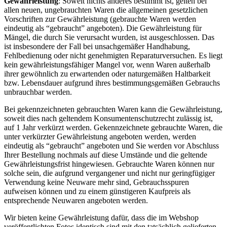
Gewährleistung
: Soweit nichts anderes bestimmt ist, gelten bei
allen neuen, ungebrauchten Waren die allgemeinen gesetzlichen
Vorschriften zur Gewährleistung (gebrauchte Waren werden
eindeutig als “gebraucht” angeboten). Die Gewährleistung für
Mängel, die durch Sie verursacht wurden, ist ausgeschlossen. Das
ist insbesondere der Fall bei unsachgemäßer Handhabung,
Fehlbedienung oder nicht genehmigten Reparaturversuchen. Es liegt
kein gewährleistungsfähiger Mangel vor, wenn Waren außerhalb
ihrer gewöhnlich zu erwartenden oder naturgemäßen Haltbarkeit
bzw. Lebensdauer aufgrund ihres bestimmungsgemäßen Gebrauchs
unbrauchbar werden.
Bei gekennzeichneten gebrauchten Waren kann die Gewährleistung,
soweit dies nach geltendem Konsumentenschutzrecht zulässig ist,
auf 1 Jahr verkürzt werden. Gekennzeichnete gebrauchte Waren, die
unter verkürzter Gewährleistung angeboten werden, werden
eindeutig als “gebraucht” angeboten und Sie werden vor Abschluss
Ihrer Bestellung nochmals auf diese Umstände und die geltende
Gewährleistungsfrist hingewiesen. Gebrauchte Waren können nur
solche sein, die aufgrund vergangener und nicht nur geringfügiger
Verwendung keine Neuware mehr sind, Gebrauchsspuren
aufweisen können und zu einem günstigeren Kaufpreis als
entsprechende Neuwaren angeboten werden.
Wir bieten keine Gewährleistung dafür, dass die im Webshop
veröffentlichten Fotos identisch sind mit den tatsächlich gelieferten