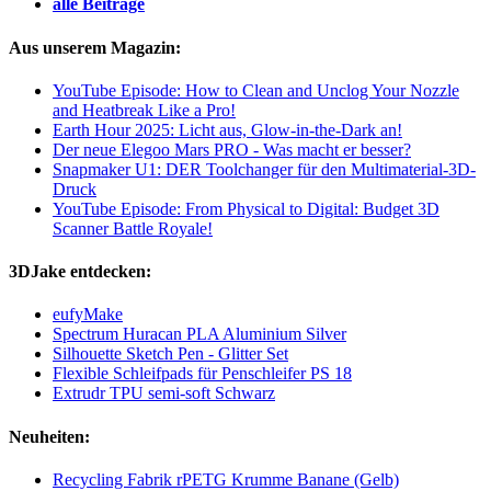
alle Beiträge
Aus unserem Magazin:
YouTube Episode: How to Clean and Unclog Your Nozzle
and Heatbreak Like a Pro!
Earth Hour 2025: Licht aus, Glow-in-the-Dark an!
Der neue Elegoo Mars PRO - Was macht er besser?
Snapmaker U1: DER Toolchanger für den Multimaterial-3D-
Druck
YouTube Episode: From Physical to Digital: Budget 3D
Scanner Battle Royale!
3DJake entdecken:
eufyMake
Spectrum Huracan PLA Aluminium Silver
Silhouette Sketch Pen - Glitter Set
Flexible Schleifpads für Penschleifer PS 18
Extrudr TPU semi-soft Schwarz
Neuheiten:
Recycling Fabrik rPETG Krumme Banane (Gelb)