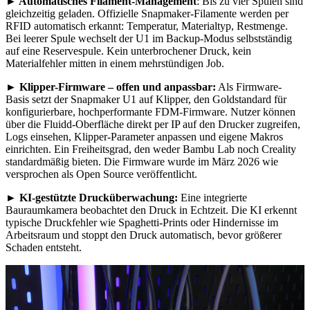
►
Automatisches Filament-Management
: Bis zu vier Spulen sind
gleichzeitig geladen. Offizielle Snapmaker-Filamente werden per
RFID automatisch erkannt: Temperatur, Materialtyp, Restmenge.
Bei leerer Spule wechselt der U1 im Backup-Modus selbstständig
auf eine Reservespule. Kein unterbrochener Druck, kein
Materialfehler mitten in einem mehrstündigen Job.
►
Klipper-Firmware – offen und anpassbar:
Als Firmware-
Basis setzt der Snapmaker U1 auf Klipper, den Goldstandard für
konfigurierbare, hochperformante FDM-Firmware. Nutzer können
über die Fluidd-Oberfläche direkt per IP auf den Drucker zugreifen,
Logs einsehen, Klipper-Parameter anpassen und eigene Makros
einrichten. Ein Freiheitsgrad, den weder Bambu Lab noch Creality
standardmäßig bieten. Die Firmware wurde im März 2026 wie
versprochen als Open Source veröffentlicht.
►
KI-gestützte Drucküberwachung:
Eine integrierte
Bauraumkamera beobachtet den Druck in Echtzeit. Die KI erkennt
typische Druckfehler wie Spaghetti-Prints oder Hindernisse im
Arbeitsraum und stoppt den Druck automatisch, bevor größerer
Schaden entsteht.