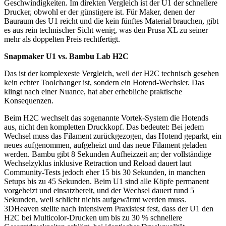
Geschwindigkeiten. Im direkten Vergleich ist der U1 der schnellere
Drucker, obwohl er der günstigere ist. Für Maker, denen der
Bauraum des U1 reicht und die kein fünftes Material brauchen, gibt
es aus rein technischer Sicht wenig, was den Prusa XL zu seiner
mehr als doppelten Preis rechtfertigt.
Snapmaker U1 vs. Bambu Lab H2C
Das ist der komplexeste Vergleich, weil der H2C technisch gesehen
kein echter Toolchanger ist, sondern ein Hotend-Wechsler. Das
klingt nach einer Nuance, hat aber erhebliche praktische
Konsequenzen.
Beim H2C wechselt das sogenannte Vortek-System die Hotends
aus, nicht den kompletten Druckkopf. Das bedeutet: Bei jedem
Wechsel muss das Filament zurückgezogen, das Hotend geparkt, ein
neues aufgenommen, aufgeheizt und das neue Filament geladen
werden. Bambu gibt 8 Sekunden Aufheizzeit an; der vollständige
Wechselzyklus inklusive Retraction und Reload dauert laut
Community-Tests jedoch eher 15 bis 30 Sekunden, in manchen
Setups bis zu 45 Sekunden. Beim U1 sind alle Köpfe permanent
vorgeheizt und einsatzbereit, und der Wechsel dauert rund 5
Sekunden, weil schlicht nichts aufgewärmt werden muss.
3DHeaven stellte nach intensivem Praxistest fest, dass der U1 den
H2C bei Multicolor-Drucken um bis zu 30 % schnellere