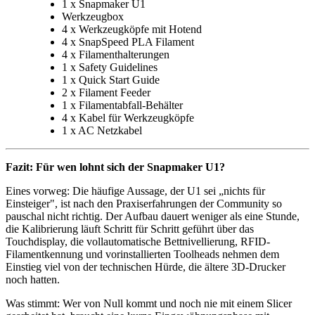
1 x Snapmaker U1
Werkzeugbox
4 x Werkzeugköpfe mit Hotend
4 x SnapSpeed PLA Filament
4 x Filamenthalterungen
1 x Safety Guidelines
1 x Quick Start Guide
2 x Filament Feeder
1 x Filamentabfall-Behälter
4 x Kabel für Werkzeugköpfe
1 x AC Netzkabel
Fazit: Für wen lohnt sich der Snapmaker U1?
Eines vorweg: Die häufige Aussage, der U1 sei „nichts für
Einsteiger", ist nach den Praxiserfahrungen der Community so
pauschal nicht richtig. Der Aufbau dauert weniger als eine Stunde,
die Kalibrierung läuft Schritt für Schritt geführt über das
Touchdisplay, die vollautomatische Bettnivellierung, RFID-
Filamentkennung und vorinstallierten Toolheads nehmen dem
Einstieg viel von der technischen Hürde, die ältere 3D-Drucker
noch hatten.
Was stimmt: Wer von Null kommt und noch nie mit einem Slicer