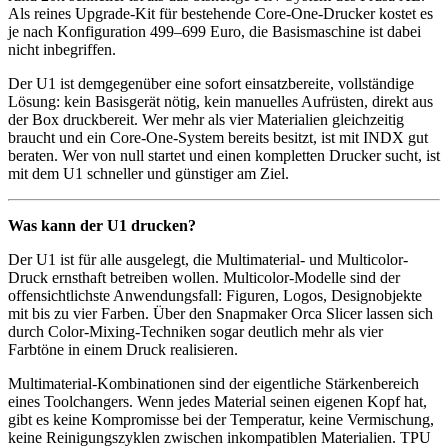
Als reines Upgrade-Kit für bestehende Core-One-Drucker kostet es
je nach Konfiguration 499–699 Euro, die Basismaschine ist dabei
nicht inbegriffen.
Der U1 ist demgegenüber eine sofort einsatzbereite, vollständige
Lösung: kein Basisgerät nötig, kein manuelles Aufrüsten, direkt aus
der Box druckbereit. Wer mehr als vier Materialien gleichzeitig
braucht und ein Core-One-System bereits besitzt, ist mit INDX gut
beraten. Wer von null startet und einen kompletten Drucker sucht, ist
mit dem U1 schneller und günstiger am Ziel.
Was kann der U1 drucken?
Der U1 ist für alle ausgelegt, die Multimaterial- und Multicolor-
Druck ernsthaft betreiben wollen. Multicolor-Modelle sind der
offensichtlichste Anwendungsfall: Figuren, Logos, Designobjekte
mit bis zu vier Farben. Über den Snapmaker Orca Slicer lassen sich
durch Color-Mixing-Techniken sogar deutlich mehr als vier
Farbtöne in einem Druck realisieren.
Multimaterial-Kombinationen sind der eigentliche Stärkenbereich
eines Toolchangers. Wenn jedes Material seinen eigenen Kopf hat,
gibt es keine Kompromisse bei der Temperatur, keine Vermischung,
keine Reinigungszyklen zwischen inkompatiblen Materialien. TPU