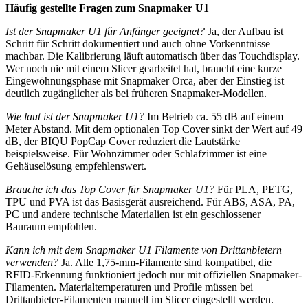
Häufig gestellte Fragen zum Snapmaker U1
Ist der Snapmaker U1 für Anfänger geeignet?
Ja, der Aufbau ist
Schritt für Schritt dokumentiert und auch ohne Vorkenntnisse
machbar. Die Kalibrierung läuft automatisch über das Touchdisplay.
Wer noch nie mit einem Slicer gearbeitet hat, braucht eine kurze
Eingewöhnungsphase mit Snapmaker Orca, aber der Einstieg ist
deutlich zugänglicher als bei früheren Snapmaker-Modellen.
Wie laut ist der Snapmaker U1?
Im Betrieb ca. 55 dB auf einem
Meter Abstand. Mit dem optionalen Top Cover sinkt der Wert auf 49
dB, der BIQU PopCap Cover reduziert die Lautstärke
beispielsweise. Für Wohnzimmer oder Schlafzimmer ist eine
Gehäuselösung empfehlenswert.
Brauche ich das Top Cover für Snapmaker U1?
Für PLA, PETG,
TPU und PVA ist das Basisgerät ausreichend. Für ABS, ASA, PA,
PC und andere technische Materialien ist ein geschlossener
Bauraum empfohlen.
Kann ich mit dem Snapmaker U1 Filamente von Drittanbietern
verwenden?
Ja. Alle 1,75-mm-Filamente sind kompatibel, die
RFID-Erkennung funktioniert jedoch nur mit offiziellen Snapmaker-
Filamenten. Materialtemperaturen und Profile müssen bei
Drittanbieter-Filamenten manuell im Slicer eingestellt werden.