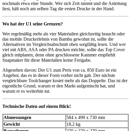
nochmals etwa eine Stunde. Wer sich Zeit nimmt und die Anleitung
liest, hält noch am selben Tag die ersten Drucke in der Hand.
Wo hat der U1 seine Grenzen?
Wer regelmäßig mehr als vier Materialien gleichzeitig braucht oder
das mobile Druckerlebnis von Bambu gewohnt ist, sollte die
Alternativen im Vergleichsabschnitt oben sorgfältig lesen. Und wer
viel mit ABS, ASA oder PA drucken möchte, sollte das Top Cover
gleich mitplanen, denn ohne geschlossene Kammer empfiehlt
Snapmaker für diese Materialien keine Freigabe.
Abgesehen davon: Der U1 zum Preis von ca. 850 Euro ist ein
Angebot, das es in dieser Form vorher nicht gab. Der nächste
vergleichbare Toolchanger kostet mehr als das Doppelte. Das ist der
eigentliche Grund, warum er den Markt aufgemischt hat, und
warum er es weiterhin tut.
Technische Daten auf einem Blick!
Abmessungen
584 x 499 x 730 mm
Gewicht
18,2 kg
Bauvolumen
270 x 270 x 270 mm