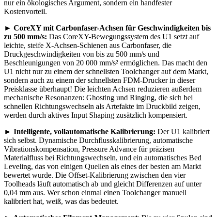
nur ein ökologisches Argument, sondern ein handfester
Kostenvorteil.
►
CoreXY mit Carbonfaser-Achsen für Geschwindigkeiten bis
zu 500 mm/s:
Das CoreXY-Bewegungssystem des U1 setzt auf
leichte, steife X-Achsen-Schienen aus Carbonfaser, die
Druckgeschwindigkeiten von bis zu 500 mm/s und
Beschleunigungen von 20 000 mm/s² ermöglichen. Das macht den
U1 nicht nur zu einem der schnellsten Toolchanger auf dem Markt,
sondern auch zu einem der schnellsten FDM-Drucker in dieser
Preisklasse überhaupt! Die leichten Achsen reduzieren außerdem
mechanische Resonanzen: Ghosting und Ringing, die sich bei
schnellen Richtungswechseln als Artefakte im Druckbild zeigen,
werden durch aktives Input Shaping zusätzlich kompensiert.
►
Intelligente, vollautomatische Kalibrierung:
Der U1 kalibriert
sich selbst. Dynamische Durchflusskalibrierung, automatische
Vibrationskompensation, Pressure Advance für präzisen
Materialfluss bei Richtungswechseln, und ein automatisches Bed
Leveling, das von einigen Quellen als eines der besten am Markt
bewertet wurde. Die Offset-Kalibrierung zwischen den vier
Toolheads läuft automatisch ab und gleicht Differenzen auf unter
0,04 mm aus. Wer schon einmal einen Toolchanger manuell
kalibriert hat, weiß, was das bedeutet.