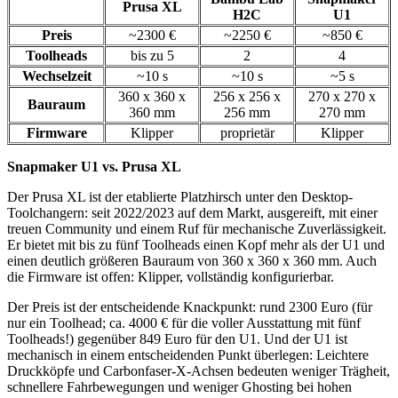
Prusa XL
H2C
U1
Preis
~2300 €
~2250 €
~850 €
Toolheads
bis zu 5
2
4
Wechselzeit
~10 s
~10 s
~5 s
360 x 360 x
256 x 256 x
270 x 270 x
Bauraum
360 mm
256 mm
270 mm
Firmware
Klipper
proprietär
Klipper
Snapmaker U1 vs. Prusa XL
Der Prusa XL ist der etablierte Platzhirsch unter den Desktop-
Toolchangern: seit 2022/2023 auf dem Markt, ausgereift, mit einer
treuen Community und einem Ruf für mechanische Zuverlässigkeit.
Er bietet mit bis zu fünf Toolheads einen Kopf mehr als der U1 und
einen deutlich größeren Bauraum von 360 x 360 x 360 mm. Auch
die Firmware ist offen: Klipper, vollständig konfigurierbar.
Der Preis ist der entscheidende Knackpunkt: rund 2300 Euro (für
nur ein Toolhead; ca. 4000 € für die voller Ausstattung mit fünf
Toolheads!) gegenüber 849 Euro für den U1. Und der U1 ist
mechanisch in einem entscheidenden Punkt überlegen: Leichtere
Druckköpfe und Carbonfaser-X-Achsen bedeuten weniger Trägheit,
schnellere Fahrbewegungen und weniger Ghosting bei hohen