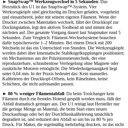
►
SnapSwap™ Werkzeugwechsel in 5 Sekunden
: Das
Herzstück des U1 ist das SnapSwap™-System. Vier
Werkzeugköpfe sind gleichzeitig im Drucker geladen, vorgeheizt
und einsatzbereit, jeder mit seinem eigenen Filament. Wenn der
Drucker zwischen Materialien wechselt, fährt der Druckkopf zur
Dockingstation, legt den aktiven Toolhead ab und nimmt den
nächsten auf. Der gesamte Vorgang dauert laut Snapmaker rund 5
Sekunden. Zum Vergleich: Filament-Wechselsysteme brauchen
dafür typischerweise 1–2 Minuten. Bei einem Druck mit 200
Wechseln ist das ein Unterschied von Stunden. Die Werkzeugköpfe
werden dabei über kinematische Stahlkugelkupplungen positioniert;
ein Mechanismus aus der Präzisionsmesstechnik, der eine
reproduzierbare, schraubenlose Verriegelung ohne Magnete oder
zusätzliche Motoren ermöglicht. Die Wiederholgenauigkeit liegt
unter 0,04 mm. In der Praxis bedeutet das: Kein manuelles
Kalibrieren der Druckkopf-Offsets, kein Rätselraten, keine
Schichten, die nicht aufeinander passen.
►
80 % weniger Filamentabfall
: Da beim Toolchanger kein
Filament durch ein fremdes Hotend gespült werden muss, fällt der
Abfall dramatisch geringer aus. Der U1 reinigt laut Hersteller nur
die geringe Menge an Material, die beim Start eines neuen
Druckauftrags oder bei der Durchflusskalibrierung tatsächlich
degradiert ist, und reduziert den Abfall so um bis zu 80 % pro
Druck. Für Maker, die regelmäßig mehrfarbig drucken, ist das nicht