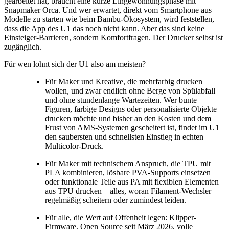
gearbeitet hat, braucht eine kurze Eingewöhnungsphase mit
Snapmaker Orca. Und wer erwartet, direkt vom Smartphone aus
Modelle zu starten wie beim Bambu-Ökosystem, wird feststellen,
dass die App des U1 das noch nicht kann. Aber das sind keine
Einsteiger-Barrieren, sondern Komfortfragen. Der Drucker selbst ist
zugänglich.
Für wen lohnt sich der U1 also am meisten?
Für Maker und Kreative, die mehrfarbig drucken
wollen, und zwar endlich ohne Berge von Spülabfall
und ohne stundenlange Wartezeiten. Wer bunte
Figuren, farbige Designs oder personalisierte Objekte
drucken möchte und bisher an den Kosten und dem
Frust von AMS-Systemen gescheitert ist, findet im U1
den saubersten und schnellsten Einstieg in echten
Multicolor-Druck.
Für Maker mit technischem Anspruch, die TPU mit
PLA kombinieren, lösbare PVA-Supports einsetzen
oder funktionale Teile aus PA mit flexiblen Elementen
aus TPU drucken – alles, woran Filament-Wechsler
regelmäßig scheitern oder zumindest leiden.
Für alle, die Wert auf Offenheit legen: Klipper-
Firmware, Open Source seit März 2026, volle