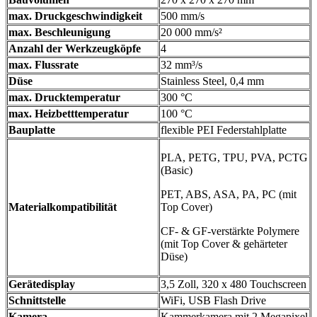
max. Druckgeschwindigkeit
500 mm/s
max. Beschleunigung
20 000 mm/s²
Anzahl der Werkzeugköpfe
4
max. Flussrate
32 mm³/s
Düse
Stainless Steel, 0,4 mm
max. Drucktemperatur
300 °C
max. Heizbetttemperatur
100 °C
Bauplatte
flexible PEI Federstahlplatte
PLA, PETG, TPU, PVA, PCTG
(Basic)
PET, ABS, ASA, PA, PC (mit
Materialkompatibilität
Top Cover)
CF- & GF-verstärkte Polymere
(mit Top Cover & gehärteter
Düse)
Gerätedisplay
3,5 Zoll, 320 x 480 Touchscreen
Schnittstelle
WiFi, USB Flash Drive
Kamera
Kammerkamera mit 2 Megapixel