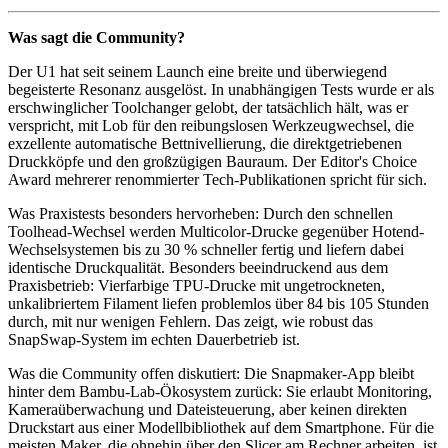
Was sagt die Community?
Der U1 hat seit seinem Launch eine breite und überwiegend
begeisterte Resonanz ausgelöst. In unabhängigen Tests wurde er als
erschwinglicher Toolchanger gelobt, der tatsächlich hält, was er
verspricht, mit Lob für den reibungslosen Werkzeugwechsel, die
exzellente automatische Bettnivellierung, die direktgetriebenen
Druckköpfe und den großzügigen Bauraum. Der Editor's Choice
Award mehrerer renommierter Tech-Publikationen spricht für sich.
Was Praxistests besonders hervorheben: Durch den schnellen
Toolhead-Wechsel werden Multicolor-Drucke gegenüber Hotend-
Wechselsystemen bis zu 30 % schneller fertig und liefern dabei
identische Druckqualität. Besonders beeindruckend aus dem
Praxisbetrieb: Vierfarbige TPU-Drucke mit ungetrockneten,
unkalibriertem Filament liefen problemlos über 84 bis 105 Stunden
durch, mit nur wenigen Fehlern. Das zeigt, wie robust das
SnapSwap-System im echten Dauerbetrieb ist.
Was die Community offen diskutiert: Die Snapmaker-App bleibt
hinter dem Bambu-Lab-Ökosystem zurück: Sie erlaubt Monitoring,
Kameraüberwachung und Dateisteuerung, aber keinen direkten
Druckstart aus einer Modellbibliothek auf dem Smartphone. Für die
meisten Maker, die ohnehin über den Slicer am Rechner arbeiten, ist