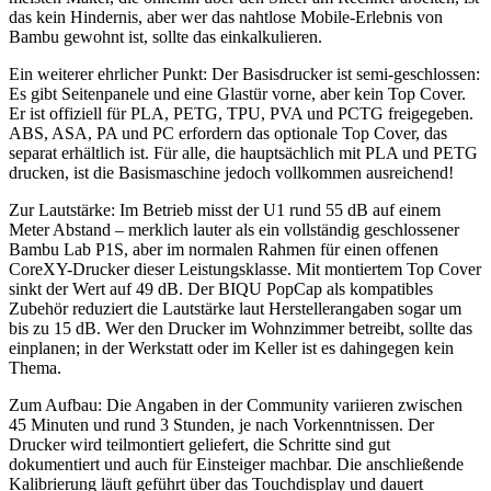
das kein Hindernis, aber wer das nahtlose Mobile-Erlebnis von
Bambu gewohnt ist, sollte das einkalkulieren.
Ein weiterer ehrlicher Punkt: Der Basisdrucker ist semi-geschlossen:
Es gibt Seitenpanele und eine Glastür vorne, aber kein Top Cover.
Er ist offiziell für PLA, PETG, TPU, PVA und PCTG freigegeben.
ABS, ASA, PA und PC erfordern das optionale Top Cover, das
separat erhältlich ist. Für alle, die hauptsächlich mit PLA und PETG
drucken, ist die Basismaschine jedoch vollkommen ausreichend!
Zur Lautstärke: Im Betrieb misst der U1 rund 55 dB auf einem
Meter Abstand – merklich lauter als ein vollständig geschlossener
Bambu Lab P1S, aber im normalen Rahmen für einen offenen
CoreXY-Drucker dieser Leistungsklasse. Mit montiertem Top Cover
sinkt der Wert auf 49 dB. Der BIQU PopCap als kompatibles
Zubehör reduziert die Lautstärke laut Herstellerangaben sogar um
bis zu 15 dB. Wer den Drucker im Wohnzimmer betreibt, sollte das
einplanen; in der Werkstatt oder im Keller ist es dahingegen kein
Thema.
Zum Aufbau: Die Angaben in der Community variieren zwischen
45 Minuten und rund 3 Stunden, je nach Vorkenntnissen. Der
Drucker wird teilmontiert geliefert, die Schritte sind gut
dokumentiert und auch für Einsteiger machbar. Die anschließende
Kalibrierung läuft geführt über das Touchdisplay und dauert