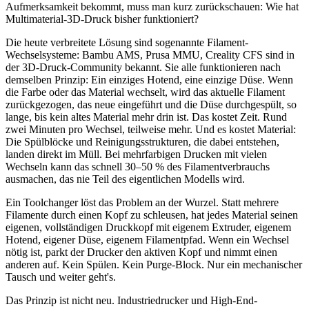
Aufmerksamkeit bekommt, muss man kurz zurückschauen: Wie hat
Multimaterial-3D-Druck bisher funktioniert?
Die heute verbreitete Lösung sind sogenannte Filament-
Wechselsysteme: Bambu AMS, Prusa MMU, Creality CFS sind in
der 3D-Druck-Community bekannt. Sie alle funktionieren nach
demselben Prinzip: Ein einziges Hotend, eine einzige Düse. Wenn
die Farbe oder das Material wechselt, wird das aktuelle Filament
zurückgezogen, das neue eingeführt und die Düse durchgespült, so
lange, bis kein altes Material mehr drin ist. Das kostet Zeit. Rund
zwei Minuten pro Wechsel, teilweise mehr. Und es kostet Material:
Die Spülblöcke und Reinigungsstrukturen, die dabei entstehen,
landen direkt im Müll. Bei mehrfarbigen Drucken mit vielen
Wechseln kann das schnell 30–50 % des Filamentverbrauchs
ausmachen, das nie Teil des eigentlichen Modells wird.
Ein Toolchanger löst das Problem an der Wurzel. Statt mehrere
Filamente durch einen Kopf zu schleusen, hat jedes Material seinen
eigenen, vollständigen Druckkopf mit eigenem Extruder, eigenem
Hotend, eigener Düse, eigenem Filamentpfad. Wenn ein Wechsel
nötig ist, parkt der Drucker den aktiven Kopf und nimmt einen
anderen auf. Kein Spülen. Kein Purge-Block. Nur ein mechanischer
Tausch und weiter geht's.
Das Prinzip ist nicht neu. Industriedrucker und High-End-