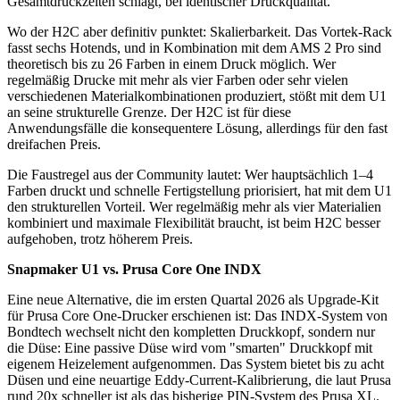
Gesamtdruckzeiten schlägt, bei identischer Druckqualität.
Wo der H2C aber definitiv punktet: Skalierbarkeit. Das Vortek-Rack
fasst sechs Hotends, und in Kombination mit dem AMS 2 Pro sind
theoretisch bis zu 26 Farben in einem Druck möglich. Wer
regelmäßig Drucke mit mehr als vier Farben oder sehr vielen
verschiedenen Materialkombinationen produziert, stößt mit dem U1
an seine strukturelle Grenze. Der H2C ist für diese
Anwendungsfälle die konsequentere Lösung, allerdings für den fast
dreifachen Preis.
Die Faustregel aus der Community lautet: Wer hauptsächlich 1–4
Farben druckt und schnelle Fertigstellung priorisiert, hat mit dem U1
den strukturellen Vorteil. Wer regelmäßig mehr als vier Materialien
kombiniert und maximale Flexibilität braucht, ist beim H2C besser
aufgehoben, trotz höherem Preis.
Snapmaker U1 vs. Prusa Core One INDX
Eine neue Alternative, die im ersten Quartal 2026 als Upgrade-Kit
für Prusa Core One-Drucker erschienen ist: Das INDX-System von
Bondtech wechselt nicht den kompletten Druckkopf, sondern nur
die Düse: Eine passive Düse wird vom "smarten" Druckkopf mit
eigenem Heizelement aufgenommen. Das System bietet bis zu acht
Düsen und eine neuartige Eddy-Current-Kalibrierung, die laut Prusa
rund 20x schneller ist als das bisherige PIN-System des Prusa XL.