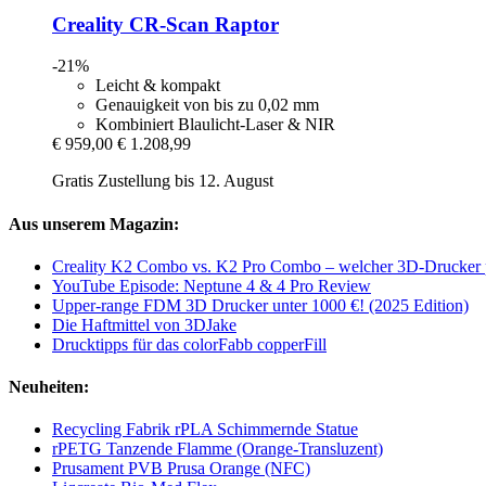
Creality
CR-​Scan Raptor
-21%
Leicht & kompakt
Genauigkeit von bis zu 0,02 mm
Kombiniert Blaulicht-Laser & NIR
€ 959,00
€ 1.208,99
Gratis Zustellung bis 12. August
Aus unserem Magazin:
Creality K2 Combo vs. K2 Pro Combo – welcher 3D-Drucker p
YouTube Episode: Neptune 4 & 4 Pro Review
Upper-range FDM 3D Drucker unter 1000 €! (2025 Edition)
Die Haftmittel von 3DJake
Drucktipps für das colorFabb copperFill
Neuheiten:
Recycling Fabrik rPLA Schimmernde Statue
rPETG Tanzende Flamme (Orange-Transluzent)
Prusament PVB Prusa Orange (NFC)