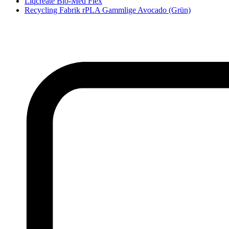
Liqcreate Bio-Med Flex
Recycling Fabrik rPLA Gammlige Avocado (Grün)