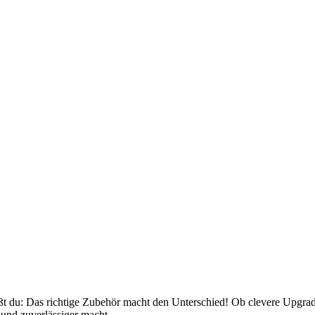
ißt du: Das richtige Zubehör macht den Unterschied! Ob clevere Upgrade
und zuverlässiger macht.