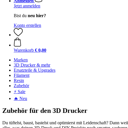
Anmelden
Jetzt anmelden
Bist du
neu hier?
Konto erstellen
Warenkorb
€ 0,00
Marken
3D Drucker & mehr
Ersatzteile & Upgrades
Filament
Resin
Zubehör
⚡ Sale
🔥 Neu
Zubehör für den 3D Drucker
Du tüftelst, baust, bastelst und optimierst mit Leidenschaft? Dann we
alles, was deinen 3D-Druck und DIY-Projekte noch smarter, sauberer 