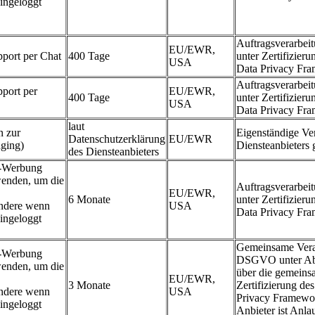
ingeloggt
Auftragsverarbe
EU/EWR,
port per Chat
400 Tage
unter Zertifizier
USA
Data Privacy Fr
Auftragsverarbe
port per
EU/EWR,
400 Tage
unter Zertifizier
USA
Data Privacy Fr
laut
n zur
Eigenständige Ver
Datenschutzerklärung
EU/EWR
aging)
Diensteanbieters
des Diensteanbieters
e-Werbung
wenden, um die
Auftragsverarbe
EU/EWR,
6 Monate
unter Zertifizier
ondere wenn
USA
Data Privacy Fr
ingeloggt
Gemeinsame Veran
e-Werbung
DSGVO unter Abs
wenden, um die
über die gemeinsa
EU/EWR,
3 Monate
Zertifizierung de
ondere wenn
USA
Privacy Framewo
ingeloggt
Anbieter ist Anl