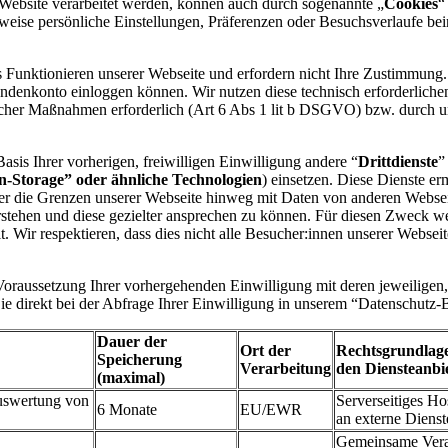
Website verarbeitet werden, können auch durch sogenannte „
Cookies
“
sweise persönliche Einstellungen, Präferenzen oder Besuchsverlaufe be
s Funktionieren unserer Webseite und erfordern nicht Ihre Zustimmung
undenkonto einloggen können. Wir nutzen diese technisch erforderlich
licher Maßnahmen erforderlich (Art 6 Abs 1 lit b DSGVO) bzw. durch un
sis Ihrer vorherigen, freiwilligen Einwilligung andere “
Drittdienste
”
ion-Storage” oder ähnliche Technologien
) einsetzen. Diese Dienste er
über die Grenzen unserer Webseite hinweg mit Daten von anderen Webs
stehen und diese gezielter ansprechen zu können. Für diesen Zweck wer
t. Wir respektieren, dass dies nicht alle Besucher:innen unserer Websei
oraussetzung Ihrer vorhergehenden Einwilligung mit deren jeweiligen, 
ie direkt bei der Abfrage Ihrer Einwilligung in unserem “Datenschutz-
Dauer der
Ort der
Rechtsgrundlage
Speicherung
Verarbeitung
den Diensteanbi
(maximal)
uswertung von
Serverseitiges Ho
6 Monate
EU/EWR
an externe Dienst
Gemeinsame Veran