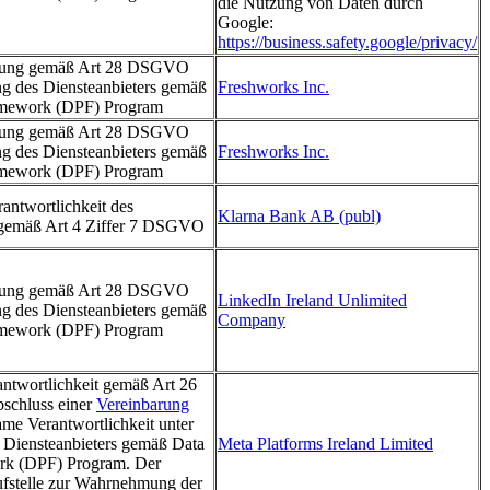
die Nutzung von Daten durch
Google:
https://business.safety.google/privacy/
itung gemäß Art 28 DSGVO
ung des Diensteanbieters gemäß
Freshworks Inc.
amework (DPF) Program
itung gemäß Art 28 DSGVO
ung des Diensteanbieters gemäß
Freshworks Inc.
amework (DPF) Program
antwortlichkeit des
Klarna Bank AB (publ)
 gemäß Art 4 Ziffer 7 DSGVO
itung gemäß Art 28 DSGVO
LinkedIn Ireland Unlimited
ung des Diensteanbieters gemäß
Company
amework (DPF) Program
twortlichkeit gemäß Art 26
chluss einer
Vereinbarung
me Verantwortlichkeit unter
s Diensteanbieters gemäß Data
Meta Platforms Ireland Limited
rk (DPF) Program. Der
aufstelle zur Wahrnehmung der