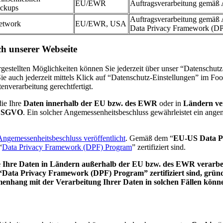
EU/EWR
Auftragsverarbeitung gemä
ackups
Auftragsverarbeitung gemäß 
etwork
EU/EWR, USA
Data Privacy Framework (D
h unserer Webseite
rgestellten Möglichkeiten können Sie jederzeit über unser “Datenschut
ie auch jederzeit mittels Klick auf “Datenschutz-Einstellungen” im Fo
enverarbeitung gerechtfertigt.
die Ihre
Daten innerhalb der EU bzw. des EWR
oder in
Ländern ver
a DSGVO
. Ein solcher Angemessenheitsbeschluss gewährleistet ein ang
gemessenheitsbeschluss veröffentlicht
. Gemäß dem “
EU-US Data P
“
Data Privacy Framework (DPF) Program
” zertifiziert sind.
e Ihre Daten in Ländern außerhalb der EU bzw. des EWR verarbeit
ata Privacy Framework (DPF) Program” zertifiziert sind, gründet s
nhang mit der Verarbeitung Ihrer Daten in solchen Fällen können