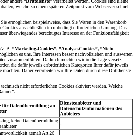
 oder andere “
Drittdienste
” verarbeitet werden. Cookies sind kleine
inhalten, welche zu einem späteren Zeitpunkt vom Webserver schnell
. Sie ermöglichen beispielsweise, dass Sie Waren in den Warenkorb
en Cookies ausschließlich im unbedingt erforderlichen Umfang. Das
ser überwiegendes berechtigtes Interesse an der Funktionsfähigkeit
 (z. B.
“Marketing-Cookies”, “Analyse-Cookies”, “Nicht
möglichen es uns, Ihre Interessen besser nachvollziehen und auswerten
eiten zusammenführen. Dadurch möchten wir in die Lage versetzt
den die dafür jeweils erforderlichen Kategorien Ihrer dafür jeweils
te möchten. Daher verarbeiten wir Ihre Daten durch diese Drittdienste
technisch nicht erforderlichen Cookies aktiviert werden. Welche
Banner”.
Diensteanbieter und
 für Datenübermittlung an
Datenschutzinformationen des
eter
Anbieters
sting, keine Datenübermittlung
-
eanbieter
twortlichkeit gemäß Art 26