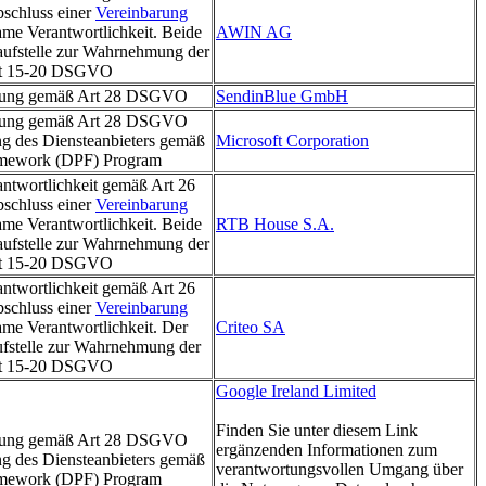
chluss einer
Vereinbarung
ame Verantwortlichkeit. Beide
AWIN AG
laufstelle zur Wahrnehmung der
rt 15-20 DSGVO
itung gemäß Art 28 DSGVO
SendinBlue GmbH
itung gemäß Art 28 DSGVO
ung des Diensteanbieters gemäß
Microsoft Corporation
amework (DPF) Program
twortlichkeit gemäß Art 26
chluss einer
Vereinbarung
ame Verantwortlichkeit. Beide
RTB House S.A.
laufstelle zur Wahrnehmung der
rt 15-20 DSGVO
twortlichkeit gemäß Art 26
chluss einer
Vereinbarung
ame Verantwortlichkeit. Der
Criteo SA
aufstelle zur Wahrnehmung der
rt 15-20 DSGVO
Google Ireland Limited
Finden Sie unter diesem Link
itung gemäß Art 28 DSGVO
ergänzenden Informationen zum
ung des Diensteanbieters gemäß
verantwortungsvollen Umgang über
amework (DPF) Program