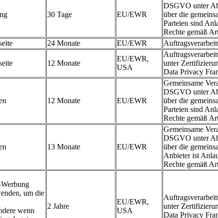
DSGVO unter Abs
ung
30 Tage
EU/EWR
über die gemeins
Parteien sind An
Rechte gemäß A
eite
24 Monate
EU/EWR
Auftragsverarbe
Auftragsverarbe
EU/EWR,
eite
12 Monate
unter Zertifizier
USA
Data Privacy Fr
Gemeinsame Veran
DSGVO unter Abs
en
12 Monate
EU/EWR
über die gemeins
Parteien sind An
Rechte gemäß A
Gemeinsame Veran
DSGVO unter Abs
en
13 Monate
EU/EWR
über die gemeins
Anbieter ist Anl
Rechte gemäß A
e-Werbung
wenden, um die
Auftragsverarbe
EU/EWR,
2 Jahre
unter Zertifizier
ondere wenn
USA
Data Privacy Fr