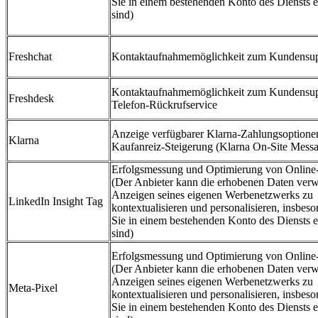
Sie in einem bestehenden Konto des Diensts e
sind)
Freshchat
Kontaktaufnahmemöglichkeit zum Kundensup
Kontaktaufnahmemöglichkeit zum Kundensup
Freshdesk
Telefon-Rückrufservice
Anzeige verfügbarer Klarna-Zahlungsoptione
Klarna
Kaufanreiz-Steigerung (Klarna On‑Site Mess
Erfolgsmessung und Optimierung von Onlin
(Der Anbieter kann die erhobenen Daten ver
Anzeigen seines eigenen Werbenetzwerks zu
LinkedIn Insight Tag
kontextualisieren und personalisieren, insbes
Sie in einem bestehenden Konto des Diensts e
sind)
Erfolgsmessung und Optimierung von Onlin
(Der Anbieter kann die erhobenen Daten ver
Anzeigen seines eigenen Werbenetzwerks zu
Meta-Pixel
kontextualisieren und personalisieren, insbes
Sie in einem bestehenden Konto des Diensts e