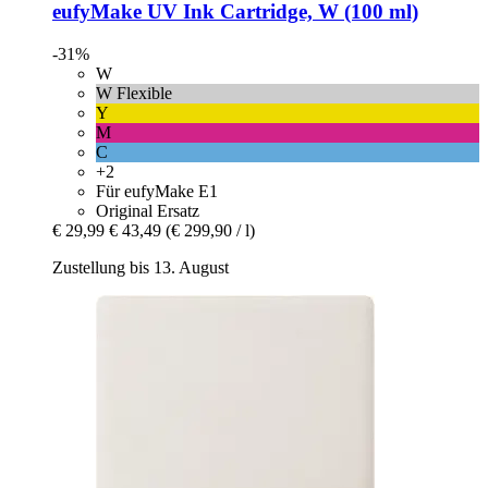
eufyMake
UV Ink Cartridge, W (100 ml)
-31%
W
W Flexible
Y
M
C
+2
Für eufyMake E1
Original Ersatz
€ 29,99
€ 43,49
(€ 299,90 / l)
Zustellung bis 13. August