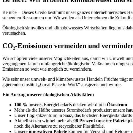
Be nice – Dieses Credo bestimmt unser ganzes unternehmerisches Han
stehenden Ressourcen um. Wir wollen als Unternehmen die Zukunft ak
Ökologisch sinnvolles und klimabewusstes Wirtschaften liegt uns dah
verursachen.
CO₂-Emissionen vermeiden und verminde
Wir schöpfen viele unserer Möglichkeiten aus, damit wir Umwelt und 
vergangenen Jahren umfangreiche ökologische Maßnahmen umgesetzt un
Emissionen so weit wie möglich zu vermindern.
Wie sehr unser umwelt- und klimabewusstes Handeln Früchte trägt un
agierenden Institut „Great Place to Work“ ausgezeichnet wurde.
Ein Auszug unserer ökologischen Aktivitäten:
100 %
unseres Energiebedarfs decken wir durch
Ökostrom
.
Mehr als die Hälfte unseres Strombedarfs produziert unsere
hau
Unser Logistikzentrum in Saaz, das höchsten Energiestandards
Aktuell setzen wir bei mehr als
98 Prozent unserer Pakete pl
noch die Alternative zu recycelbarer Plastikfolie.
Unsere
innovativen Pakete
können für Versand und Retouren o