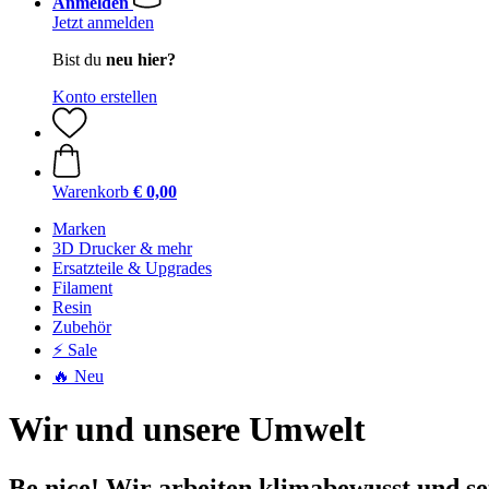
Anmelden
Jetzt anmelden
Bist du
neu hier?
Konto erstellen
Warenkorb
€ 0,00
Marken
3D Drucker & mehr
Ersatzteile & Upgrades
Filament
Resin
Zubehör
⚡ Sale
🔥 Neu
Wir und unsere Umwelt
Be nice! Wir arbeiten klimabewusst und s