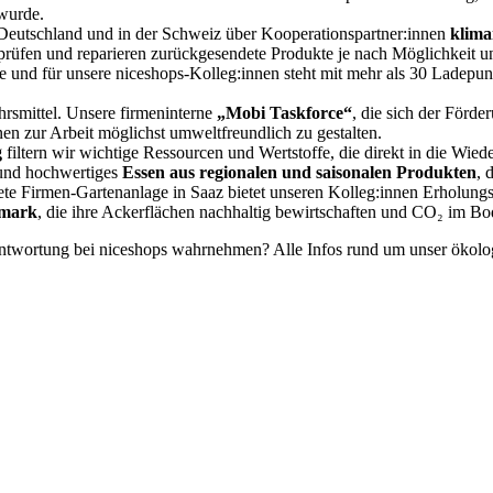
wurde.
n Deutschland und in der Schweiz über Kooperationspartner:innen
klima
 prüfen und reparieren zurückgesendete Produkte je nach Möglichkeit un
te und für unsere niceshops-Kolleg:innen steht mit mehr als 30 Ladepu
ehrsmittel. Unsere firmeninterne
„Mobi Taskforce“
, die sich der Förde
en zur Arbeit möglichst umweltfreundlich zu gestalten.
g
filtern wir wichtige Ressourcen und Wertstoffe, die direkt in die Wie
s und hochwertiges
Essen aus regionalen und saisonalen Produkten
, 
ltete Firmen-Gartenanlage in Saaz bietet unseren Kolleg:innen Erholung
rmark
, die ihre Ackerflächen nachhaltig bewirtschaften und CO₂ im B
antwortung bei niceshops wahrnehmen? Alle Infos rund um unser ökolo