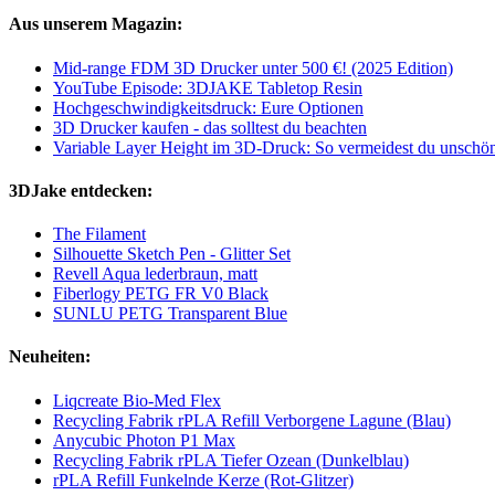
Aus unserem Magazin:
Mid-range FDM 3D Drucker unter 500 €! (2025 Edition)
YouTube Episode: 3DJAKE Tabletop Resin
Hochgeschwindigkeitsdruck: Eure Optionen
3D Drucker kaufen - das solltest du beachten
Variable Layer Height im 3D-Druck: So vermeidest du unschö
3DJake entdecken:
The Filament
Silhouette Sketch Pen - Glitter Set
Revell Aqua lederbraun, matt
Fiberlogy PETG FR V0 Black
SUNLU PETG Transparent Blue
Neuheiten:
Liqcreate Bio-Med Flex
Recycling Fabrik rPLA Refill Verborgene Lagune (Blau)
Anycubic Photon P1 Max
Recycling Fabrik rPLA Tiefer Ozean (Dunkelblau)
rPLA Refill Funkelnde Kerze (Rot-Glitzer)