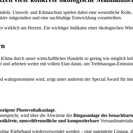
deln. Umwelt- und Klimaschutz spielen dabei eine wesentliche Rolle,
tiv mitgestalten und eine nachhaltige Entwicklung vorantreiben.
er wirklich am Herzen. Ein wichtiger Indikator einer ökologischen Wir
rn
Klima durch unser wirtschaftliches Handeln so gering wie möglich bel
d arbeiten weiter mit vollem Elan daran, um Treibhausgas-Emissionen
d wahrgenommen wird, zeigt unter anderem der Special Award für inte
seigene Photovoltaikanlage
.
 entspricht, wird über die Abwärme der
Biogasanlage des benachbart
astikfreie, umweltfreundliche und kompostierbare
Versandmaterialie
hne Klebeband wiederverwendet werden – eine patentierte Lösung, die