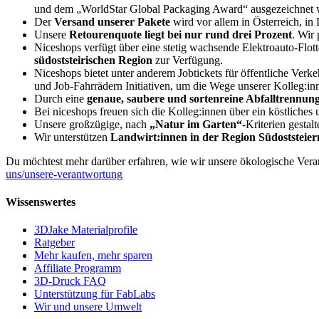
und dem „WorldStar Global Packaging Award“ ausgezeichnet 
Der
Versand unserer Pakete
wird vor allem in Österreich, i
Unsere
Retourenquote liegt bei nur rund drei Prozent
. Wir
Niceshops verfügt über eine stetig wachsende Elektroauto-Flot
südoststeirischen Region
zur Verfügung.
Niceshops bietet unter anderem Jobtickets für öffentliche Verk
und Job-Fahrrädern Initiativen, um die Wege unserer Kolleg:inn
Durch eine
genaue, saubere und sortenreine Abfalltrennun
Bei niceshops freuen sich die Kolleg:innen über ein köstliche
Unsere großzügige, nach
„Natur im Garten“
-Kriterien gesta
Wir unterstützen
Landwirt:innen in der Region Südoststeie
Du möchtest mehr darüber erfahren, wie wir unsere ökologische Ver
uns/unsere-verantwortung
Wissenswertes
3DJake Materialprofile
Ratgeber
Mehr kaufen, mehr sparen
Affiliate Programm
3D-Druck FAQ
Unterstützung für FabLabs
Wir und unsere Umwelt