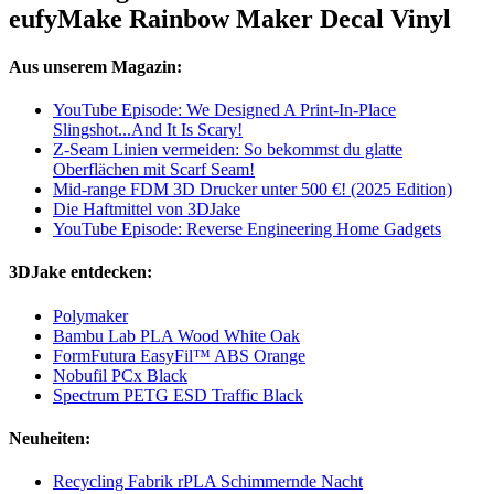
eufyMake Rainbow Maker Decal Vinyl
Aus unserem Magazin:
YouTube Episode: We Designed A Print-In-Place
Slingshot...And It Is Scary!
Z-Seam Linien vermeiden: So bekommst du glatte
Oberflächen mit Scarf Seam!
Mid-range FDM 3D Drucker unter 500 €! (2025 Edition)
Die Haftmittel von 3DJake
YouTube Episode: Reverse Engineering Home Gadgets
3DJake entdecken:
Polymaker
Bambu Lab PLA Wood White Oak
FormFutura EasyFil™ ABS Orange
Nobufil PCx Black
Spectrum PETG ESD Traffic Black
Neuheiten:
Recycling Fabrik rPLA Schimmernde Nacht