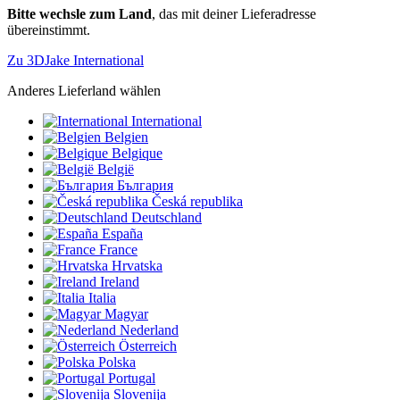
Bitte wechsle zum Land
, das mit deiner Lieferadresse
übereinstimmt.
Zu 3DJake International
Anderes Lieferland wählen
International
Belgien
Belgique
België
България
Česká republika
Deutschland
España
France
Hrvatska
Ireland
Italia
Magyar
Nederland
Österreich
Polska
Portugal
Slovenija