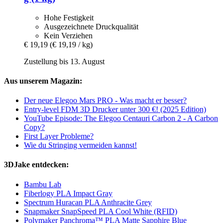
Hohe Festigkeit
Ausgezeichnete Druckqualität
Kein Verziehen
€ 19,19
(€ 19,19 / kg)
Zustellung bis 13. August
Aus unserem Magazin:
Der neue Elegoo Mars PRO - Was macht er besser?
Entry-level FDM 3D Drucker unter 300 €! (2025 Edition)
YouTube Episode: The Elegoo Centauri Carbon 2 - A Carbon
Copy?
First Layer Probleme?
Wie du Stringing vermeiden kannst!
3DJake entdecken:
Bambu Lab
Fiberlogy PLA Impact Gray
Spectrum Huracan PLA Anthracite Grey
Snapmaker SnapSpeed PLA Cool White (RFID)
Polymaker Panchroma™ PLA Matte Sapphire Blue