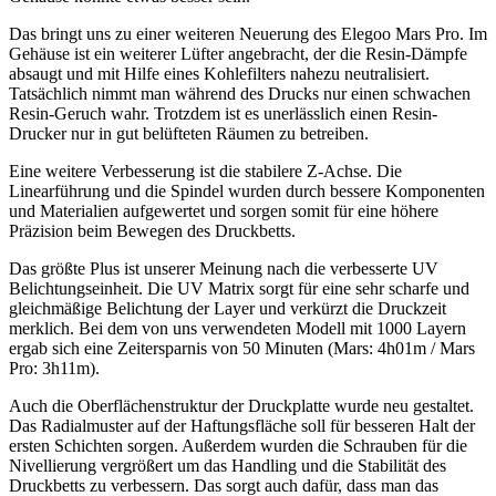
Das bringt uns zu einer weiteren Neuerung des Elegoo Mars Pro. Im
Gehäuse ist ein weiterer Lüfter angebracht, der die Resin-Dämpfe
absaugt und mit Hilfe eines Kohlefilters nahezu neutralisiert.
Tatsächlich nimmt man während des Drucks nur einen schwachen
Resin-Geruch wahr. Trotzdem ist es unerlässlich einen Resin-
Drucker nur in gut belüfteten Räumen zu betreiben.
Eine weitere Verbesserung ist die stabilere Z-Achse. Die
Linearführung und die Spindel wurden durch bessere Komponenten
und Materialien aufgewertet und sorgen somit für eine höhere
Präzision beim Bewegen des Druckbetts.
Das größte Plus ist unserer Meinung nach die verbesserte UV
Belichtungseinheit. Die UV Matrix sorgt für eine sehr scharfe und
gleichmäßige Belichtung der Layer und verkürzt die Druckzeit
merklich. Bei dem von uns verwendeten Modell mit 1000 Layern
ergab sich eine Zeitersparnis von 50 Minuten (Mars: 4h01m / Mars
Pro: 3h11m).
Auch die Oberflächenstruktur der Druckplatte wurde neu gestaltet.
Das Radialmuster auf der Haftungsfläche soll für besseren Halt der
ersten Schichten sorgen. Außerdem wurden die Schrauben für die
Nivellierung vergrößert um das Handling und die Stabilität des
Druckbetts zu verbessern. Das sorgt auch dafür, dass man das