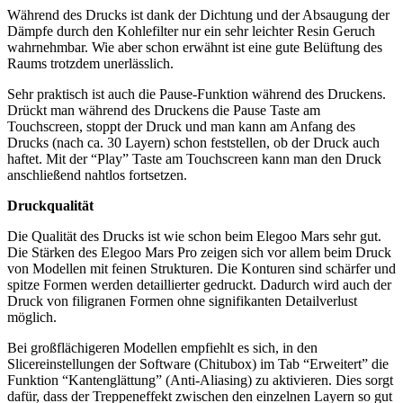
Während des Drucks ist dank der Dichtung und der Absaugung der
Dämpfe durch den Kohlefilter nur ein sehr leichter Resin Geruch
wahrnehmbar. Wie aber schon erwähnt ist eine gute Belüftung des
Raums trotzdem unerlässlich.
Sehr praktisch ist auch die Pause-Funktion während des Druckens.
Drückt man während des Druckens die Pause Taste am
Touchscreen, stoppt der Druck und man kann am Anfang des
Drucks (nach ca. 30 Layern) schon feststellen, ob der Druck auch
haftet. Mit der “Play” Taste am Touchscreen kann man den Druck
anschließend nahtlos fortsetzen.
Druckqualität
Die Qualität des Drucks ist wie schon beim Elegoo Mars sehr gut.
Die Stärken des Elegoo Mars Pro zeigen sich vor allem beim Druck
von Modellen mit feinen Strukturen. Die Konturen sind schärfer und
spitze Formen werden detaillierter gedruckt. Dadurch wird auch der
Druck von filigranen Formen ohne signifikanten Detailverlust
möglich.
Bei großflächigeren Modellen empfiehlt es sich, in den
Slicereinstellungen der Software (Chitubox) im Tab “Erweitert” die
Funktion “Kantenglättung” (Anti-Aliasing) zu aktivieren. Dies sorgt
dafür, dass der Treppeneffekt zwischen den einzelnen Layern so gut