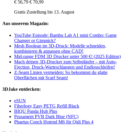
€ 56,79
€ 70,99
Gratis Zustellung bis 13. August
Aus unserem Magazin:
YouTube Episode: Bambu Lab A1 mini Combo: Game
Changer or Gimmick?
Mesh Boolean im 3D-Druck: Modelle schneiden,
kombinieren & anpassen ohne CAD!
Mid-range FDM 3D Drucker unter 500 €! (2025 Edition)
Mach deinen 3D-Drucker zum Selbstläufer – mit Auto-
Ejection, Druck-Warteschlangen und Endlosschleifen!
Z-Seam Linien vermeiden: So bekommst du glatte
Oberflächen mit Scarf Seam!
3DJake entdecken:
eSUN
Fiberlogy Easy PETG Refill Black
BIQU Panda Hub Plus
Prusament PVB Dark Blue (NFC)
Phaetus Conch Hotend M6 für Qidi Plus 4