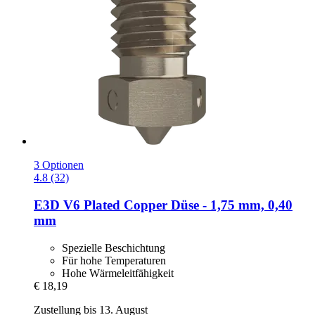
3 Optionen
4.8 (32)
E3D
V6 Plated Copper Düse -​ 1,75 mm, 0,40
mm
Spezielle Beschichtung
Für hohe Temperaturen
Hohe Wärmeleitfähigkeit
€ 18,19
Zustellung bis 13. August