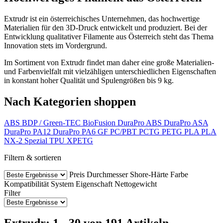
Extrudr ist ein österreichisches Unternehmen, das hochwertige
Materialien für den 3D-Druck entwickelt und produziert. Bei der
Entwicklung qualitativer Filamente aus Österreich steht das Thema
Innovation stets im Vordergrund.
Im Sortiment von Extrudr findet man daher eine große Materialien-
und Farbenvielfalt mit vielzähligen unterschiedlichen Eigenschaften
in konstant hoher Qualität und Spulengrößen bis 9 kg.
Nach Kategorien shoppen
ABS
BDP / Green-TEC
BioFusion
DuraPro ABS
DuraPro ASA
DuraPro PA12
DuraPro PA6 GF
PC/PBT
PCTG
PETG
PLA
PLA
NX-2
Spezial
TPU
XPETG
Filtern & sortieren
Preis
Durchmesser
Shore-Härte
Farbe
Kompatibilität
System
Eigenschaft
Nettogewicht
Filter