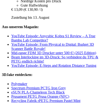
Niedrige Kosten pro Druck
Gute Haftwirkung
€ 13,09
(€ 130,90 / l)
Zustellung bis 13. August
Aus unserem Magazin:
YouTube Episode: Anycubic Kobra S1 Review – A True
Bambu Lab Competitor?
YouTube Episode: From Physical to Digital: Budget 3D
Scanner Battle Royale!
Mid-range FDM 3D Drucker unter 500 €! (2025 Edition)
Beam Interlocking im 3D-Druck: So verbindest du TPU &
PETG endlich richtig!
YouTube Episode: E-Steps and Rotation Distance Tuning
3DJake entdecken:
Polymaker
Spectrum Premium PCTG Iron Grey
eSUN PLA-Chameleon Tech Black
Prusament PETG Prusa Orange (NFC)
Recycling Fabrik rPETG Premium Pastel Mint