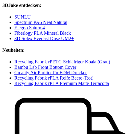
3DJake entdecken:
SUNLU
Spectrum PA6 Neat Natural
Elegoo Saturn 4
Fiberlogy PLA Mineral Black
3D Solex Everlast Düse UM2+
Neuheiten:
Recycling Fabrik rPETG Schläfriger Koala (Grau)
Bambu Lab Front Bottom Cover
Creality Air Purifier für FDM Drucker
Recycling Fabrik rPLA Reife Beere (Rot)
Recycling Fabrik rPLA Premium Matte Terracotta