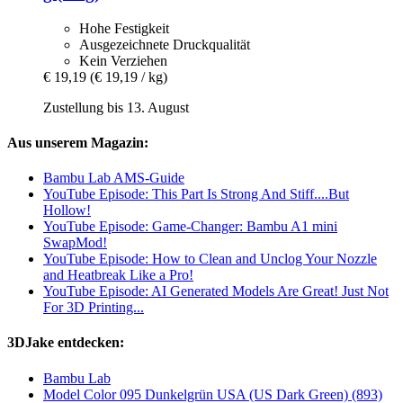
Hohe Festigkeit
Ausgezeichnete Druckqualität
Kein Verziehen
€ 19,19
(€ 19,19 / kg)
Zustellung bis 13. August
Aus unserem Magazin:
Bambu Lab AMS-Guide
YouTube Episode: This Part Is Strong And Stiff....But
Hollow!
YouTube Episode: Game-Changer: Bambu A1 mini
SwapMod!
YouTube Episode: How to Clean and Unclog Your Nozzle
and Heatbreak Like a Pro!
YouTube Episode: AI Generated Models Are Great! Just Not
For 3D Printing...
3DJake entdecken:
Bambu Lab
Model Color 095 Dunkelgrün USA (US Dark Green) (893)