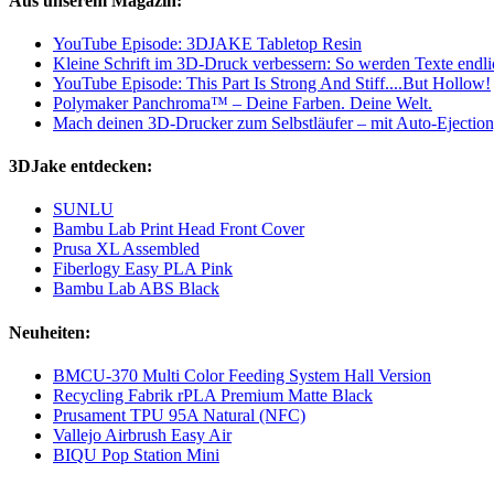
Aus unserem Magazin:
YouTube Episode: 3DJAKE Tabletop Resin
Kleine Schrift im 3D-Druck verbessern: So werden Texte endlic
YouTube Episode: This Part Is Strong And Stiff....But Hollow!
Polymaker Panchroma™ – Deine Farben. Deine Welt.
Mach deinen 3D-Drucker zum Selbstläufer – mit Auto-Ejection
3DJake entdecken:
SUNLU
Bambu Lab Print Head Front Cover
Prusa XL Assembled
Fiberlogy Easy PLA Pink
Bambu Lab ABS Black
Neuheiten:
BMCU-370 Multi Color Feeding System Hall Version
Recycling Fabrik rPLA Premium Matte Black
Prusament TPU 95A Natural (NFC)
Vallejo Airbrush Easy Air
BIQU Pop Station Mini