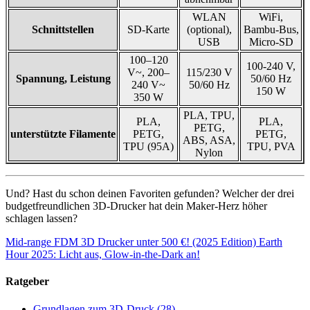
WLAN
WiFi,
Schnittstellen
SD-Karte
(optional),
Bambu-Bus,
USB
Micro-SD
100–120
100-240 V,
V~, 200–
115/230 V
Spannung, Leistung
50/60 Hz
240 V~
50/60 Hz
150 W
350 W
PLA, TPU,
PLA,
PLA,
PETG,
unterstützte Filamente
PETG,
PETG,
ABS, ASA,
TPU (95A)
TPU, PVA
Nylon
Und? Hast du schon deinen Favoriten gefunden? Welcher der drei
budgetfreundlichen 3D-Drucker hat dein Maker-Herz höher
schlagen lassen?
Mid-range FDM 3D Drucker unter 500 €! (2025 Edition)
Earth
Hour 2025: Licht aus, Glow-in-the-Dark an!
Ratgeber
Grundlagen zum 3D-Druck
(28)