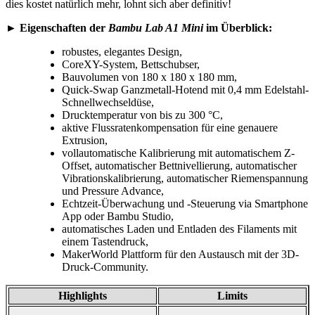
dies kostet natürlich mehr, lohnt sich aber definitiv!
► Eigenschaften der
Bambu Lab A1 Mini
im Überblick:
robustes, elegantes Design,
CoreXY-System, Bettschubser,
Bauvolumen von 180 x 180 x 180 mm,
Quick-Swap Ganzmetall-Hotend mit 0,4 mm Edelstahl-
Schnellwechseldüse,
Drucktemperatur von bis zu 300 °C,
aktive Flussratenkompensation für eine genauere
Extrusion,
vollautomatische Kalibrierung mit automatischem Z-
Offset, automatischer Bettnivellierung, automatischer
Vibrationskalibrierung, automatischer Riemenspannung
und Pressure Advance,
Echtzeit-Überwachung und -Steuerung via Smartphone
App oder Bambu Studio,
automatisches Laden und Entladen des Filaments mit
einem Tastendruck,
MakerWorld Plattform für den Austausch mit der 3D-
Druck-Community.
Highlights
Limits