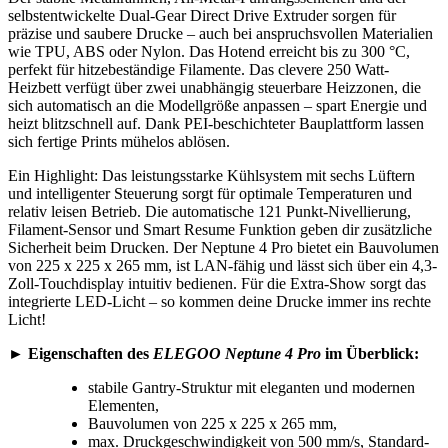
selbstentwickelte Dual-Gear Direct Drive Extruder sorgen für
präzise und saubere Drucke – auch bei anspruchsvollen Materialien
wie TPU, ABS oder Nylon. Das Hotend erreicht bis zu 300 °C,
perfekt für hitzebeständige Filamente. Das clevere 250 Watt-
Heizbett verfügt über zwei unabhängig steuerbare Heizzonen, die
sich automatisch an die Modellgröße anpassen – spart Energie und
heizt blitzschnell auf. Dank PEI-beschichteter Bauplattform lassen
sich fertige Prints mühelos ablösen.
Ein Highlight: Das leistungsstarke Kühlsystem mit sechs Lüftern
und intelligenter Steuerung sorgt für optimale Temperaturen und
relativ leisen Betrieb. Die automatische 121 Punkt-Nivellierung,
Filament-Sensor und Smart Resume Funktion geben dir zusätzliche
Sicherheit beim Drucken. Der Neptune 4 Pro bietet ein Bauvolumen
von 225 x 225 x 265 mm, ist LAN-fähig und lässt sich über ein 4,3-
Zoll-Touchdisplay intuitiv bedienen. Für die Extra-Show sorgt das
integrierte LED-Licht – so kommen deine Drucke immer ins rechte
Licht!
► Eigenschaften des
ELEGOO Neptune 4 Pro
im Überblick:
stabile Gantry-Struktur mit eleganten und modernen
Elementen,
Bauvolumen von 225 x 225 x 265 mm,
max. Druckgeschwindigkeit von 500 mm/s, Standard-