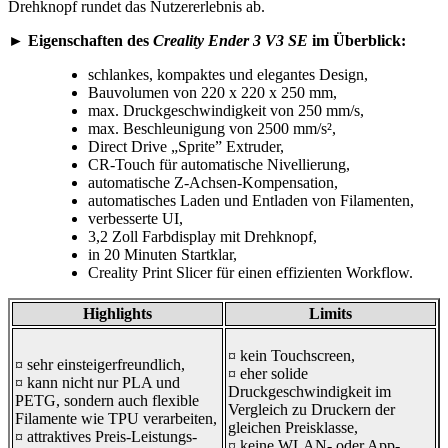
Drehknopf rundet das Nutzererlebnis ab.
► Eigenschaften des
Creality Ender 3 V3 SE
im Überblick:
schlankes, kompaktes und elegantes Design,
Bauvolumen von 220 x 220 x 250 mm,
max. Druckgeschwindigkeit von 250 mm/s,
max. Beschleunigung von 2500 mm/s²,
Direct Drive „Sprite” Extruder,
CR-Touch für automatische Nivellierung,
automatische Z-Achsen-Kompensation,
automatisches Laden und Entladen von Filamenten,
verbesserte UI,
3,2 Zoll Farbdisplay mit Drehknopf,
in 20 Minuten Startklar,
Creality Print Slicer für einen effizienten Workflow.
Highlights
Limits
¤ kein Touchscreen,
¤ sehr einsteigerfreundlich,
¤ eher solide
¤ kann nicht nur PLA und
Druckgeschwindigkeit im
PETG, sondern auch flexible
Vergleich zu Druckern der
Filamente wie TPU verarbeiten,
gleichen Preisklasse,
¤ attraktives Preis-Leistungs-
¤ keine WLAN- oder App-