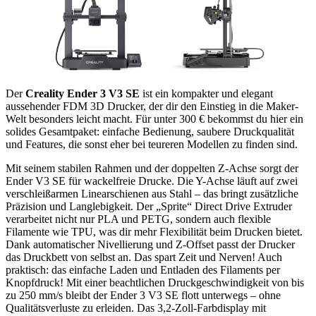
Der
Creality Ender 3 V3 SE
ist ein kompakter und elegant
aussehender FDM 3D Drucker, der dir den Einstieg in die Maker-
Welt besonders leicht macht. Für unter 300 € bekommst du hier ein
solides Gesamtpaket: einfache Bedienung, saubere Druckqualität
und Features, die sonst eher bei teureren Modellen zu finden sind.
Mit seinem stabilen Rahmen und der doppelten Z-Achse sorgt der
Ender V3 SE für wackelfreie Drucke. Die Y-Achse läuft auf zwei
verschleißarmen Linearschienen aus Stahl – das bringt zusätzliche
Präzision und Langlebigkeit. Der „Sprite“ Direct Drive Extruder
verarbeitet nicht nur PLA und PETG, sondern auch flexible
Filamente wie TPU, was dir mehr Flexibilität beim Drucken bietet.
Dank automatischer Nivellierung und Z-Offset passt der Drucker
das Druckbett von selbst an. Das spart Zeit und Nerven! Auch
praktisch: das einfache Laden und Entladen des Filaments per
Knopfdruck! Mit einer beachtlichen Druckgeschwindigkeit von bis
zu 250 mm/s bleibt der Ender 3 V3 SE flott unterwegs – ohne
Qualitätsverluste zu erleiden. Das 3,2-Zoll-Farbdisplay mit