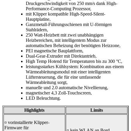
Druckgeschwindigkeit von 250 mm/s dank High-
Performance-Computing Prozessor,
mit Klipper kompatible High-Speed-Silent-
Hauptplatine,
Ganzmetall-Führungsschienen mit U-förmigen
Stahlrädern,
250 Watt-Heizbett mit zwei unabhängigen
Heizbereichen, mit intelligentem Modus zur
automatischen Beheizung der benötigten Heizzone,
PEI magnetische Bauplattform,
Dual-Gear-Extruder mit Direktantrieb,
High Temp Hotend für Temperaturen bis zu 300 °C,
leistungsstarkes Kühlsystem: Kombination aus einem
Wärmeableitungsmodul mit einer intelligenten
Lüftersteuerung, die für eine umfassende
Wärmeableitung sorgt,
manuelle und 2.0 automatische Nivellierung,
magnetischer 4,3 Zoll-Touchscreen,
LED Beleuchtung.
Highlights
Limits
¤ vorinstallierte Klipper-
Firmware für
¤ kein WLAN an Bord,