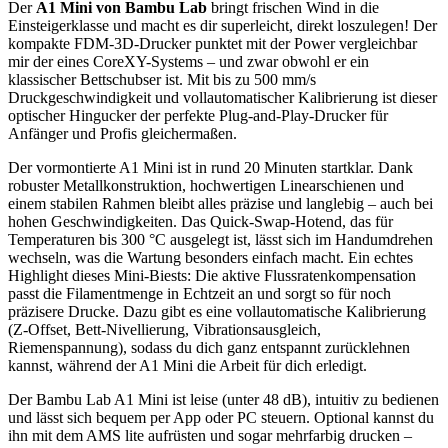
Der
A1 Mini von Bambu Lab
bringt frischen Wind in die
Einsteigerklasse und macht es dir superleicht, direkt loszulegen! Der
kompakte FDM-3D-Drucker punktet mit der Power vergleichbar
mir der eines CoreXY-Systems – und zwar obwohl er ein
klassischer Bettschubser ist. Mit bis zu 500 mm/s
Druckgeschwindigkeit und vollautomatischer Kalibrierung ist dieser
optischer Hingucker der perfekte Plug-and-Play-Drucker für
Anfänger und Profis gleichermaßen.
Der vormontierte A1 Mini ist in rund 20 Minuten startklar. Dank
robuster Metallkonstruktion, hochwertigen Linearschienen und
einem stabilen Rahmen bleibt alles präzise und langlebig – auch bei
hohen Geschwindigkeiten. Das Quick-Swap-Hotend, das für
Temperaturen bis 300 °C ausgelegt ist, lässt sich im Handumdrehen
wechseln, was die Wartung besonders einfach macht. Ein echtes
Highlight dieses Mini-Biests: Die aktive Flussratenkompensation
passt die Filamentmenge in Echtzeit an und sorgt so für noch
präzisere Drucke. Dazu gibt es eine vollautomatische Kalibrierung
(Z-Offset, Bett-Nivellierung, Vibrationsausgleich,
Riemenspannung), sodass du dich ganz entspannt zurücklehnen
kannst, während der A1 Mini die Arbeit für dich erledigt.
Der Bambu Lab A1 Mini ist leise (unter 48 dB), intuitiv zu bedienen
und lässt sich bequem per App oder PC steuern. Optional kannst du
ihn mit dem AMS lite aufrüsten und sogar mehrfarbig drucken –