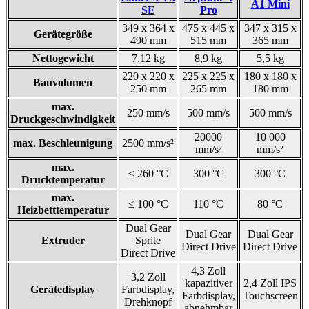
A1 Mini
SE
Pro
349 x 364 x
475 x 445 x
347 x 315 x
Gerätegröße
490 mm
515 mm
365 mm
Nettogewicht
7,12 kg
8,9 kg
5,5 kg
220 x 220 x
225 x 225 x
180 x 180 x
Bauvolumen
250 mm
265 mm
180 mm
max.
250 mm/s
500 mm/s
500 mm/s
Druckgeschwindigkeit
20000
10 000
max. Beschleunigung
2500 mm/s²
mm/s²
mm/s²
max.
≤ 260 °C
300 °C
300 °C
Drucktemperatur
max.
≤ 100 °C
110 °C
80 °C
Heizbetttemperatur
Dual Gear
Dual Gear
Dual Gear
Extruder
Sprite
Direct Drive
Direct Drive
Direct Drive
4,3 Zoll
3,2 Zoll
kapazitiver
2,4 Zoll IPS
Gerätedisplay
Farbdisplay,
Farbdisplay,
Touchscreen
Drehknopf
abnehmbar