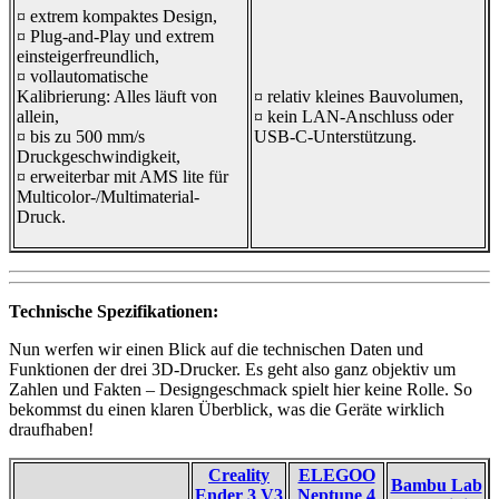
¤ extrem kompaktes Design,
¤ Plug-and-Play und extrem
einsteigerfreundlich,
¤ vollautomatische
Kalibrierung: Alles läuft von
¤ relativ kleines Bauvolumen,
allein,
¤ kein LAN-Anschluss oder
¤ bis zu 500 mm/s
USB-C-Unterstützung.
Druckgeschwindigkeit,
¤ erweiterbar mit AMS lite für
Multicolor-/Multimaterial-
Druck.
Technische Spezifikationen:
Nun werfen wir einen Blick auf die technischen Daten und
Funktionen der drei 3D-Drucker. Es geht also ganz objektiv um
Zahlen und Fakten – Designgeschmack spielt hier keine Rolle. So
bekommst du einen klaren Überblick, was die Geräte wirklich
draufhaben!
Creality
ELEGOO
Bambu Lab
Ender 3 V3
Neptune 4