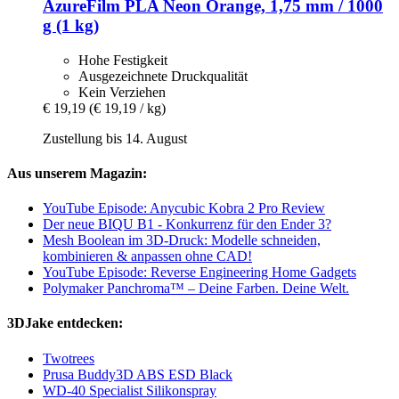
AzureFilm
PLA Neon Orange, 1,75 mm / 1000
g (1 kg)
Hohe Festigkeit
Ausgezeichnete Druckqualität
Kein Verziehen
€ 19,19
(€ 19,19 / kg)
Zustellung bis 14. August
Aus unserem Magazin:
YouTube Episode: Anycubic Kobra 2 Pro Review
Der neue BIQU B1 - Konkurrenz für den Ender 3?
Mesh Boolean im 3D-Druck: Modelle schneiden,
kombinieren & anpassen ohne CAD!
YouTube Episode: Reverse Engineering Home Gadgets
Polymaker Panchroma™ – Deine Farben. Deine Welt.
3DJake entdecken:
Twotrees
Prusa Buddy3D ABS ESD Black
WD-40 Specialist Silikonspray