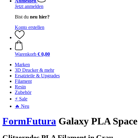
Anmelden
Jetzt anmelden
Bist du
neu hier?
Konto erstellen
Warenkorb
€ 0,00
Marken
3D Drucker & mehr
Ersatzteile & Upgrades
Filament
Resin
Zubehör
⚡ Sale
🔥 Neu
FormFutura
Galaxy PLA Space 
Glitzerndes PLA Filament in Grau