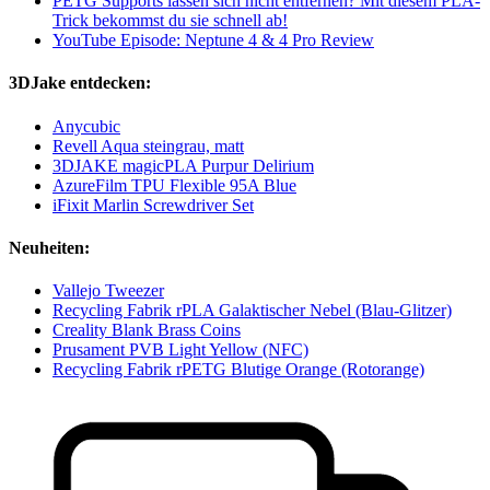
PETG Supports lassen sich nicht entfernen? Mit diesem PLA-
Trick bekommst du sie schnell ab!
YouTube Episode: Neptune 4 & 4 Pro Review
3DJake entdecken:
Anycubic
Revell Aqua steingrau, matt
3DJAKE magicPLA Purpur Delirium
AzureFilm TPU Flexible 95A Blue
iFixit Marlin Screwdriver Set
Neuheiten:
Vallejo Tweezer
Recycling Fabrik rPLA Galaktischer Nebel (Blau-Glitzer)
Creality Blank Brass Coins
Prusament PVB Light Yellow (NFC)
Recycling Fabrik rPETG Blutige Orange (Rotorange)