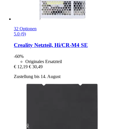
32 Optionen
5.0 (9)
Creality
Netzteil, Hi/CR-​M4 SE
-60%
Originales Ersatzteil
€ 12,19
€ 30,49
Zustellung bis 14. August