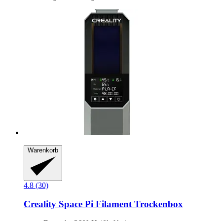
Warenkorb
4.8 (30)
Creality
Space Pi Filament Trockenbox