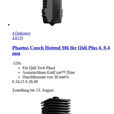
4 Optionen
4.0 (3)
Phaetus
Conch Hotend M6 für Qidi Plus 4, 0,4
mm
-15%
Für Qidi Tech Plus4
Austauschbare EndCoat™ Düse
Durchflussrate von 30 mm³/s
€ 24,21
€ 28,49
Zustellung bis 13. August