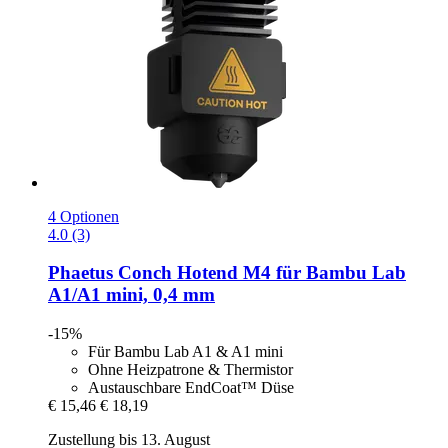
4 Optionen
4.0 (3)
Phaetus
Conch Hotend M4 für Bambu Lab
A1/A1 mini, 0,4 mm
-15%
Für Bambu Lab A1 & A1 mini
Ohne Heizpatrone & Thermistor
Austauschbare EndCoat™ Düse
€ 15,46
€ 18,19
Zustellung bis 13. August