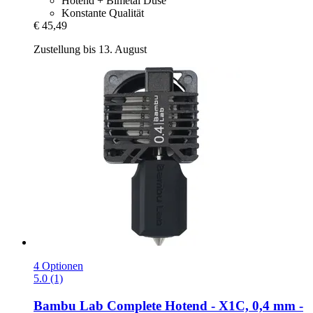
Hotend + Bimetal Düse
Konstante Qualität
€ 45,49
Zustellung bis 13. August
4 Optionen
5.0 (1)
Bambu Lab
Complete Hotend -​ X1C, 0,4 mm -​