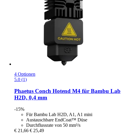
4 Optionen
5.0 (1)
Phaetus
Conch Hotend M4 für Bambu Lab
H2D, 0,4 mm
-15%
Für Bambu Lab H2D, A1, A1 mini
Austauschbare EndCoat™ Düse
Durchflussrate von 50 mm³/s
€ 21,66
€ 25,49