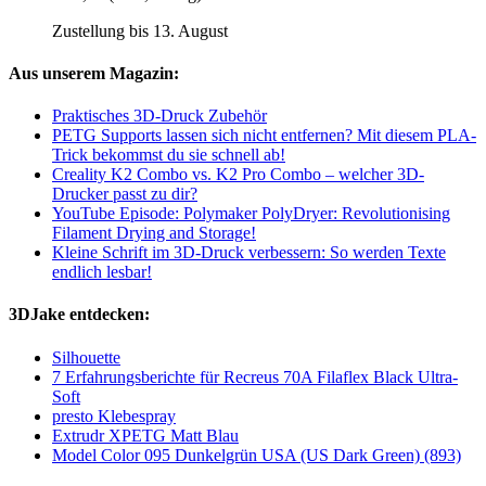
Zustellung bis 13. August
Aus unserem Magazin:
Praktisches 3D-Druck Zubehör
PETG Supports lassen sich nicht entfernen? Mit diesem PLA-
Trick bekommst du sie schnell ab!
Creality K2 Combo vs. K2 Pro Combo – welcher 3D-
Drucker passt zu dir?
YouTube Episode: Polymaker PolyDryer: Revolutionising
Filament Drying and Storage!
Kleine Schrift im 3D-Druck verbessern: So werden Texte
endlich lesbar!
3DJake entdecken:
Silhouette
7 Erfahrungsberichte für Recreus 70A Filaflex Black Ultra-
Soft
presto Klebespray
Extrudr XPETG Matt Blau
Model Color 095 Dunkelgrün USA (US Dark Green) (893)