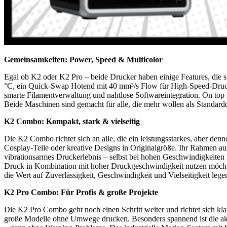
Gemeinsamkeiten: Power, Speed & Multicolor
Egal ob K2 oder K2 Pro – beide Drucker haben einige Features, die s
°C, ein Quick-Swap Hotend mit 40 mm³/s Flow für High-Speed-Drucke
smarte Filamentverwaltung und nahtlose Softwareintegration. On top 
Beide Maschinen sind gemacht für alle, die mehr wollen als Standar
K2 Combo: Kompakt, stark & vielseitig
Die K2 Combo richtet sich an alle, die ein leistungsstarkes, aber d
Cosplay-Teile oder kreative Designs in Originalgröße. Ihr Rahmen au
vibrationsarmes Druckerlebnis – selbst bei hohen Geschwindigkeiten bl
Druck in Kombination mit hoher Druckgeschwindigkeit nutzen möchten
die Wert auf Zuverlässigkeit, Geschwindigkeit und Vielseitigkeit lege
K2 Pro Combo: Für Profis & große Projekte
Die K2 Pro Combo geht noch einen Schritt weiter und richtet sich 
große Modelle ohne Umwege drucken. Besonders spannend ist die akt