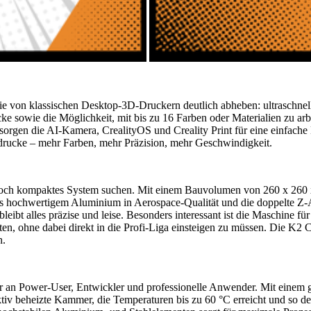
ie von klassischen Desktop-3D-Druckern deutlich abheben: ultraschnel
 sowie die Möglichkeit, mit bis zu 16 Farben oder Materialien zu ar
sorgen die AI-Kamera, CrealityOS und Creality Print für eine einfach
ddrucke – mehr Farben, mehr Präzision, mehr Geschwindigkeit.
ennoch kompaktes System suchen. Mit einem Bauvolumen von 260 x 260 x 
s hochwertigem Aluminium in Aerospace-Qualität und die doppelte Z-Ac
eibt alles präzise und leise. Besonders interessant ist die Maschine f
, ohne dabei direkt in die Profi-Liga einsteigen zu müssen. Die K2 C
n.
klar an Power-User, Entwickler und professionelle Anwender. Mit ein
iv beheizte Kammer, die Temperaturen bis zu 60 °C erreicht und so de