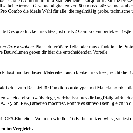
ochstabilen Aluminium- und Stahlelementen sorgt für maximale Prozess
elbst bei extremen Geschwindigkeiten von 600 mm/s präzise und sauber
Pro Combo die ideale Wahl für alle, die regelmäßig große, technisch
e Designs drucken möchtest, ist die K2 Combo dein perfekter Begleiter
hrem Druck wollen:
Planst du größere Teile oder musst funktionale Prot
 Bauvolumen geben dir hier die entscheidenden Vorteile.
hast und bei diesen Materialien auch bleiben möchtest, reicht die K2 
 praktisch – zum Beispiel für Funktionsprototypen mit Materialkombinat
entscheidend sein – überlege, welche Features dir langfristig wirklich
SA, Nylon, PPA) arbeiten möchtest, könnte es sinnvoll sein, gleich in
 mit CFS-Einheiten. Wenn du wirklich 16 Farben nutzen willst, solltest 
en im Vergleich.