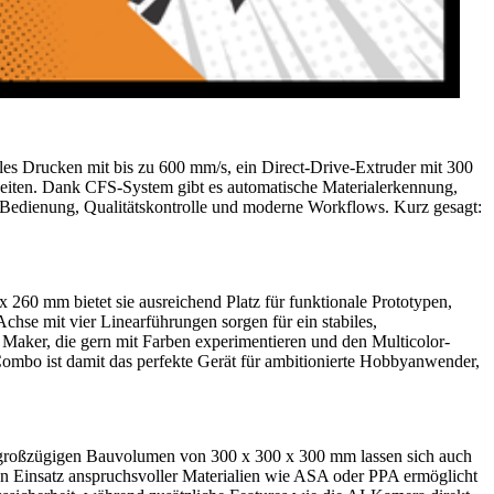
les Drucken mit bis zu 600 mm/s, ein Direct-Drive-Extruder mit 300
beiten. Dank CFS-System gibt es automatische Materialerkennung,
e Bedienung, Qualitätskontrolle und moderne Workflows. Kurz gesagt:
260 mm bietet sie ausreichend Platz für funktionale Prototypen,
hse mit vier Linearführungen sorgen für ein stabiles,
ür Maker, die gern mit Farben experimentieren und den Multicolor-
ombo ist damit das perfekte Gerät für ambitionierte Hobbyanwender,
em großzügigen Bauvolumen von 300 x 300 x 300 mm lassen sich auch
n Einsatz anspruchsvoller Materialien wie ASA oder PPA ermöglicht