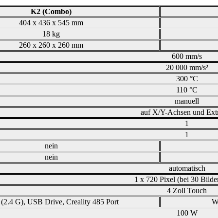
K2 (Combo)
404 x 436 x 545 mm
18 kg
260 x 260 x 260 mm
600 mm/s
20 000 mm/s²
300 °C
110 °C
manuell
auf X/Y-Achsen und Ext
1
1
nein
nein
automatisch
1 x 720 Pixel (bei 30 Bilde
4 Zoll Touch
(2.4 G), USB Drive, Creality 485 Port
Wi
100 W