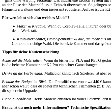
– ganz ohne Warping-Probleme. Das industrielle Motion-System mit h
an der Düse den Materialfluss in Echtzeit überwachen. So gelingen s
Filamentverwaltung und dem insgesamt robusteren Aufbau ist die K2 
Für wen lohnt sich also welches Modell?
►
Maker & Kreative:
Wenn du Cosplay-Teile, Figuren oder bunt
deine Werkstatt.
►
Kleinunternehmer, Prototypenbauer & alle, die mehr aus i
Combo die richtige Wahl. Die beheizte Kammer und das größere
Tipps für deine Kaufentscheidung
Achte auf die Materialien:
Wenn du bisher nur PLA und PETG gedruckt 
ist die beheizte Kammer der K2 Pro ein echter Gamechanger.
Denke an die Farbvielfalt:
Multicolor klingt nach Spielerei, ist aber
Behalte das Budget im Blick:
Die Preisdifferenz von etwa 440 € kann 
aber schon weißt, dass du später mit technischen Filamenten (z. B. A
dir später ein Upgrade.
Plane Zubehör ein:
Beide Modelle entfalten ihr volles Potenzial erst
Brauchst du noch mehr Informationen? Technische Spezifikation