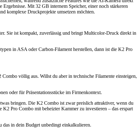
sicherheit, während zusätzliche Features wie die AI-Kamera direkt
e Ergebnisse. Mit 32 GB internem Speicher, einer noch stärkeren
e und komplexe Druckprojekte umsetzen möchten.
. Sie ist kompakt, zuverlässig und bringt Multicolor-Druck direkt in
otypen in ASA oder Carbon-Filament herstellen, dann ist die K2 Pro
Combo völlig aus. Willst du aber in technische Filamente einsteigen,
ionen oder für Präsentationsstücke im Firmenkontext.
 etwas bringen. Die K2 Combo ist zwar preislich attraktiver, wenn du
 die K2 Pro Combo mit beheizter Kammer zu investieren – das erspart
du das in dein Budget unbedingt einkalkulieren.