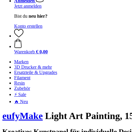
Anmelden
Jetzt anmelden
Bist du
neu hier?
Konto erstellen
Warenkorb
€ 0,00
Marken
3D Drucker & mehr
Ersatzteile & Upgrades
Filament
Resin
Zubehör
⚡ Sale
🔥 Neu
eufyMake
Light Art Painting, 1
Kreatives Kunstpanel für individuelle Des