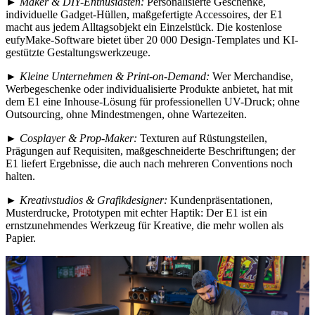
►
Maker & DIY-Enthusiasten:
Personalisierte Geschenke,
individuelle Gadget-Hüllen, maßgefertigte Accessoires, der E1
macht aus jedem Alltagsobjekt ein Einzelstück. Die kostenlose
eufyMake-Software bietet über 20 000 Design-Templates und KI-
gestützte Gestaltungswerkzeuge.
►
Kleine Unternehmen & Print-on-Demand:
Wer Merchandise,
Werbegeschenke oder individualisierte Produkte anbietet, hat mit
dem E1 eine Inhouse-Lösung für professionellen UV-Druck; ohne
Outsourcing, ohne Mindestmengen, ohne Wartezeiten.
►
Cosplayer & Prop-Maker:
Texturen auf Rüstungsteilen,
Prägungen auf Requisiten, maßgeschneiderte Beschriftungen; der
E1 liefert Ergebnisse, die auch nach mehreren Conventions noch
halten.
►
Kreativstudios & Grafikdesigner:
Kundenpräsentationen,
Musterdrucke, Prototypen mit echter Haptik: Der E1 ist ein
ernstzunehmendes Werkzeug für Kreative, die mehr wollen als
Papier.