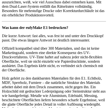
auszurichten, weiß, wie viel Ausschuss dabei entstehen kann. Mit
dem Dual-Laser-System entfällt das Rätselraten vollständig.
Besonders für mehrstufige Drucke oder Korrekturdurchläufe ist das
ein erheblicher Produktionsvorteil.
Was kann der eufyMake E1 bedrucken?
Die kurze Antwort: fast alles, was fest ist und unter den Druckkopf
passt. Die etwas längere Antwort ist deutlich interessanter.
Offiziell kompatibel sind über 300 Materialien, und das ist keine
Marketingzahl, sondern eine direkte Konsequenz des UV-
Druckverfahrens. UV-Tinte haftet auf nahezu jeder nicht-flexiblen
Oberfläche, weil sie nicht einzieht wie Papierdrucktinte, sondern
aushärtet. Das Ergebnis klebt nicht, es verbindet sich chemisch mit
der Oberfläche.
Holz gehört zu den dankbarsten Materialien für den E1. Echtholz,
MDF, Sperrholz, Furniere – die natürliche Struktur des Materials
arbeitet dabei mit dem Druck zusammen, nicht gegen ihn. Ein
Holzschild mit gedruckter Lederprägung oder Steinstruktur sieht aus
wie handgefertigt. Metalle wie Aluminium, Edelstahl, Messing,
beschichtete Oberflächen liefern besonders scharfe Ergebnisse, weil
die glatte Oberfläche jedes Detail in voller Auflösung wiedergibt.