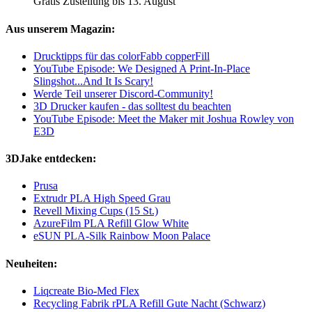
Gratis Zustellung bis 13. August
Aus unserem Magazin:
Drucktipps für das colorFabb copperFill
YouTube Episode: We Designed A Print-In-Place
Slingshot...And It Is Scary!
Werde Teil unserer Discord-Community!
3D Drucker kaufen - das solltest du beachten
YouTube Episode: Meet the Maker mit Joshua Rowley von
E3D
3DJake entdecken:
Prusa
Extrudr PLA High Speed Grau
Revell Mixing Cups (15 St.)
AzureFilm PLA Refill Glow White
eSUN PLA-Silk Rainbow Moon Palace
Neuheiten:
Liqcreate Bio-Med Flex
Recycling Fabrik rPLA Refill Gute Nacht (Schwarz)