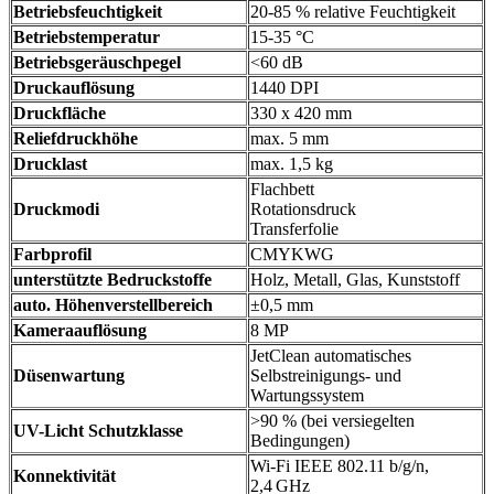
Betriebsfeuchtigkeit
20-85 % relative Feuchtigkeit
Betriebstemperatur
15-35 °C
Betriebsgeräuschpegel
<60 dB
Druckauflösung
1440 DPI
Druckfläche
330 x 420 mm
Reliefdruckhöhe
max. 5 mm
Drucklast
max. 1,5 kg
Flachbett
Druckmodi
Rotationsdruck
Transferfolie
Farbprofil
CMYKWG
unterstützte Bedruckstoffe
Holz, Metall, Glas, Kunststoff
auto. Höhenverstellbereich
±0,5 mm
Kameraauflösung
8 MP
JetClean automatisches
Düsenwartung
Selbstreinigungs- und
Wartungssystem
>90 % (bei versiegelten
UV-Licht Schutzklasse
Bedingungen)
Wi‑Fi IEEE 802.11 b/g/n,
Konnektivität
2,4 GHz