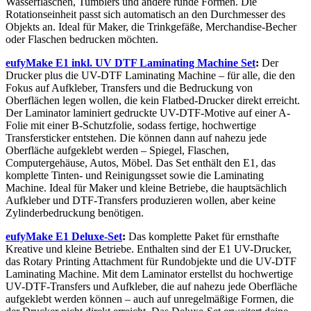
Wasserflaschen, Tumblers und andere runde Formen. Die
Rotationseinheit passt sich automatisch an den Durchmesser des
Objekts an. Ideal für Maker, die Trinkgefäße, Merchandise-Becher
oder Flaschen bedrucken möchten.
eufyMake E1 inkl. UV DTF Laminating Machine Set
:
Der
Drucker plus die UV-DTF Laminating Machine – für alle, die den
Fokus auf Aufkleber, Transfers und die Bedruckung von
Oberflächen legen wollen, die kein Flatbed-Drucker direkt erreicht.
Der Laminator laminiert gedruckte UV-DTF-Motive auf einer A-
Folie mit einer B-Schutzfolie, sodass fertige, hochwertige
Transfersticker entstehen. Die können dann auf nahezu jede
Oberfläche aufgeklebt werden – Spiegel, Flaschen,
Computergehäuse, Autos, Möbel. Das Set enthält den E1, das
komplette Tinten- und Reinigungsset sowie die Laminating
Machine. Ideal für Maker und kleine Betriebe, die hauptsächlich
Aufkleber und DTF-Transfers produzieren wollen, aber keine
Zylinderbedruckung benötigen.
eufyMake E1 Deluxe-Set
:
Das komplette Paket für ernsthafte
Kreative und kleine Betriebe. Enthalten sind der E1 UV-Drucker,
das Rotary Printing Attachment für Rundobjekte und die UV-DTF
Laminating Machine. Mit dem Laminator erstellst du hochwertige
UV-DTF-Transfers und Aufkleber, die auf nahezu jede Oberfläche
aufgeklebt werden können – auch auf unregelmäßige Formen, die