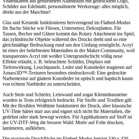
Visitenkarten aus gebürstetem Aluminium mit gedrucktem Logo,
Schilder aus Edelstahl, personalisierte Werkzeuge: alles möglich,
direkt aus der Maschine!
Glas und Keramik funktionieren hervorragend im Flatbed-Modus
für flache Stücke wie Fliesen, Untersetzer, Dekorplatten. Für
Tassen, Becher und Gläser kommt das Rotary Attachment ins Spiel,
das zylindrische Objekte während des Drucks dreht und so eine
gleichmäßige Bedruckung rund um den Umfang ermöglicht. Acryl
ist eines der beliebtesten Materialien in der Maker-Community, weil
transparentes Acryl mit weißer Untergrundschicht völlig neue
Effekte erlaubt, z. B. beleuchtete Schilder, Displays mit
Tiefenwirkung, Leuchtpanels. Leder und Kunstleder reagieren auf
Amass3D™-Texturen besonders eindrucksvoll: Eine gedruckte
Narbentextur auf glattem Kunstleder ist optisch und haptisch kaum
von echtem Narbleder zu unterscheiden.
Auch Stein und Schiefer, Leinwand und sogar Klemmbausteine
wurden in Tests erfolgreich bedruckt. Für Stoffe und Textilien gilt:
Mit der flexiblen Weißtinte funktioniert der Druck, aber klassische
UV-Tinte härtet starr aus und eignet sich nicht für Materialien, die
gedehnt oder stark bewegt werden. Für Applikationen auf Stoff ist
der UV-DTF-Weg die bessere Wahl: Motiv auf Folie drucken,
laminieren, aufkleben.
Die maximale Druckfläche im Flatbed-Modus beträgt 330 x 420