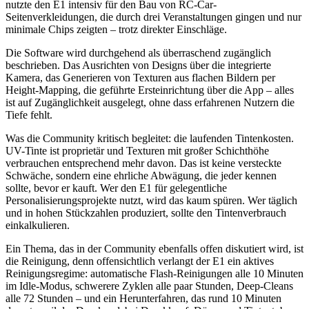
nutzte den E1 intensiv für den Bau von RC-Car-
Seitenverkleidungen, die durch drei Veranstaltungen gingen und nur
minimale Chips zeigten – trotz direkter Einschläge.
Die Software wird durchgehend als überraschend zugänglich
beschrieben. Das Ausrichten von Designs über die integrierte
Kamera, das Generieren von Texturen aus flachen Bildern per
Height-Mapping, die geführte Ersteinrichtung über die App – alles
ist auf Zugänglichkeit ausgelegt, ohne dass erfahrenen Nutzern die
Tiefe fehlt.
Was die Community kritisch begleitet: die laufenden Tintenkosten.
UV-Tinte ist proprietär und Texturen mit großer Schichthöhe
verbrauchen entsprechend mehr davon. Das ist keine versteckte
Schwäche, sondern eine ehrliche Abwägung, die jeder kennen
sollte, bevor er kauft. Wer den E1 für gelegentliche
Personalisierungsprojekte nutzt, wird das kaum spüren. Wer täglich
und in hohen Stückzahlen produziert, sollte den Tintenverbrauch
einkalkulieren.
Ein Thema, das in der Community ebenfalls offen diskutiert wird, ist
die Reinigung, denn offensichtlich verlangt der E1 ein aktives
Reinigungsregime: automatische Flash-Reinigungen alle 10 Minuten
im Idle-Modus, schwerere Zyklen alle paar Stunden, Deep-Cleans
alle 72 Stunden – und ein Herunterfahren, das rund 10 Minuten