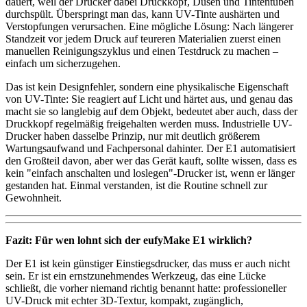
dauert, weil der Drucker dabei Druckkopf, Düsen und Tintentuben
durchspült. Überspringt man das, kann UV-Tinte aushärten und
Verstopfungen verursachen. Eine mögliche Lösung: Nach längerer
Standzeit vor jedem Druck auf teureren Materialien zuerst einen
manuellen Reinigungszyklus und einen Testdruck zu machen –
einfach um sicherzugehen.
Das ist kein Designfehler, sondern eine physikalische Eigenschaft
von UV-Tinte: Sie reagiert auf Licht und härtet aus, und genau das
macht sie so langlebig auf dem Objekt, bedeutet aber auch, dass der
Druckkopf regelmäßig freigehalten werden muss. Industrielle UV-
Drucker haben dasselbe Prinzip, nur mit deutlich größerem
Wartungsaufwand und Fachpersonal dahinter. Der E1 automatisiert
den Großteil davon, aber wer das Gerät kauft, sollte wissen, dass es
kein "einfach anschalten und loslegen"-Drucker ist, wenn er länger
gestanden hat. Einmal verstanden, ist die Routine schnell zur
Gewohnheit.
Fazit: Für wen lohnt sich der eufyMake E1 wirklich?
Der E1 ist kein günstiger Einstiegsdrucker, das muss er auch nicht
sein. Er ist ein ernstzunehmendes Werkzeug, das eine Lücke
schließt, die vorher niemand richtig benannt hatte: professioneller
UV-Druck mit echter 3D-Textur, kompakt, zugänglich,