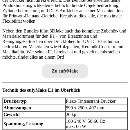
der Drucker nicht direkt erreicht. Das Deluxe-Set erweitert deine
Produktionsmöglichkeiten erheblich: direkte Objektbedruckung,
Zylinderbedruckung und DTF-Aufkleber aus einer Maschine. Ideal
für Print-on-Demand-Betriebe, Kreativstudios, alle, die maximale
Flexibilität wollen.
Neben den Bundles führt 3DJake auch das komplette Zubehör- und
Materialsortiment für den E1 – von Ersatztinten und
Reinigungskartuschen über Druckfolien für UV-DTF bis hin zu
bedruckbaren Materialien wie Holzplatten, Keramik-Coastern und
Metalltafeln. Wer seinen E1 bereits hat und gezielt nachbestellen
möchte, findet alles an einem Ort!
Zu eufyMake
Technik des eufyMake E1 im Überblick
Druckertyp
Piezo-Tintenstrahl-Drucker
Abmessungen
590 x 250 x 407 mm
Gewicht
20 kg
100-240 V, 50-60 Hz
Spannung, Leistung
max. 66 W