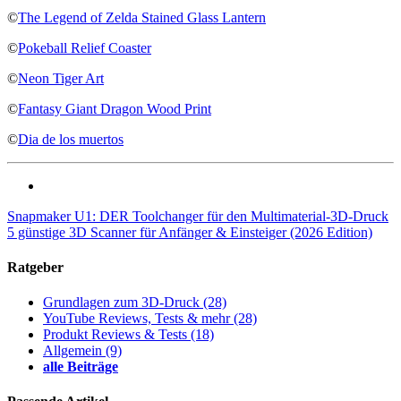
©
The Legend of Zelda Stained Glass Lantern
©
Pokeball Relief Coaster
©
Neon Tiger Art
©
Fantasy Giant Dragon Wood Print
©
Dia de los muertos
Snapmaker U1: DER Toolchanger für den Multimaterial-3D-Druck
5 günstige 3D Scanner für Anfänger & Einsteiger (2026 Edition)
Ratgeber
Grundlagen zum 3D-Druck
(28)
YouTube Reviews, Tests & mehr
(28)
Produkt Reviews & Tests
(18)
Allgemein
(9)
alle Beiträge