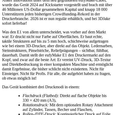
Anker Innovations unter dem neu gegründeten eufyMake-Label,
wurde das Gerät 2024 auf Kickstarter vorgestellt und brach mit über
46 Millionen US-Dollar gesammeltem Kapital und knapp 18 000
Unterstützern jeden bisherigen Crowdfunding-Rekord in der
Druckerbranche. 2026 ist er nun regulär erhältlich, und bei 3DJake
sofort lieferbar!
Was den E1 von allem unterscheidet, was vorher auf dem Markt
war: Er druckt nicht nur Farbe auf Oberflächen. Er baut echte,
taktile Strukturen auf bis zu 5 mm hoch, schichtweise aufgetragen
wie bei einem 3D-Drucker, aber direkt auf das Objekt. Ledernarben,
Steinstrukturen, Pinselstriche, Reliefprägungen – sichtbar, fühlbar,
dauerhaft. Damit stellt der eufyMake E1 den Druckermarkt auf den
Kopf, und zwar auf die beste Art: Er vereint UV-Druck, 3D-Textur
und Direktbedruckung in einer kompakten Maschine und ermöglicht
damit Ergebnisse, die bisher schlicht nicht existierten. Nicht für
Einsteiger. Nicht für Profis. Für alle, die aufgehört haben zu fragen,
ob etwas möglich ist!
Das Gerät kombiniert drei Druckmodi in einem:
Flachdruck (Flatbed):
Direkt auf flache Objekte bis
330 × 420 mm (A3),
Rotationsdruck:
Mit dem optionalen Rotary Attachment
auf Zylinder, Tassen, Becher und Flaschen,
Rollen-/DTF-Druck:
Kontinuierlicher Druck auf Folie