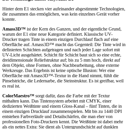
Hinter dem E1 stecken vier aufeinander abgestimmte Technologien,
die zusammen das ermöglichen, was kein einzelnes Gerät vorher
konnte.
Amass3D™
ist der Kern des Ganzen, und der eigentliche Grund,
warum der E1 eine neue Kategorie definiert. Klassische UV-
Drucker tragen Tinte in einem einzigen Durchlauf flach auf eine
Oberfläche auf. Amass3D™ macht das Gegenteil: Die Tinte wird in
definierten Schichten aufgetragen und nach jeder Lage sofort mit
UV-Licht ausgehärtet. Schicht für Schicht baut sich so eine echte,
dreidimensionale Reliefstruktur auf; bis zu 5 mm hoch, direkt auf
dem Objekt, ohne Formen, ohne Nachbearbeitung, ohne externe
Werkzeuge. Das Ergebnis ist keine optische Illusion: Wer eine
Oberfläche mit Amass3D™-Textur in die Hand nimmt, fühlt die
Pinselstriche, die Ledernarbe, die Steinstruktur. Es ist greifbar, weil
es real ist.
ColorMaestro™
sorgt dafür, dass die Farbe mit der Textur
mithalten kann. Das Tintensystem arbeitet mit CMYK, einer
dedizierten Weißtinte und einem Gloss-Kanal – fünf Tinten, die in
einem einzigen Drucklauf zusammenspielen. Mit bis zu 1440 DPI
entstehen Farbverläufe und Detailschärfen, die man eher von
professionellen Foto-Druckern kennt. Die Weißtinte ist dabei mehr
als ein nettes Extra: Sie dient als Untergrundschicht auf dunklen