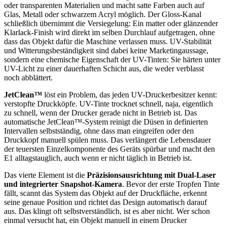
oder transparenten Materialien und macht satte Farben auch auf
Glas, Metall oder schwarzem Acryl möglich. Der Gloss-Kanal
schließlich übernimmt die Versiegelung: Ein matter oder glänzender
Klarlack-Finish wird direkt im selben Durchlauf aufgetragen, ohne
dass das Objekt dafür die Maschine verlassen muss. UV-Stabilität
und Witterungsbeständigkeit sind dabei keine Marketingaussage,
sondern eine chemische Eigenschaft der UV-Tinten: Sie härten unter
UV-Licht zu einer dauerhaften Schicht aus, die weder verblasst
noch abblättert.
JetClean™
löst ein Problem, das jeden UV-Druckerbesitzer kennt:
verstopfte Druckköpfe. UV-Tinte trocknet schnell, naja, eigentlich
zu schnell, wenn der Drucker gerade nicht in Betrieb ist. Das
automatische JetClean™-System reinigt die Düsen in definierten
Intervallen selbstständig, ohne dass man eingreifen oder den
Druckkopf manuell spülen muss. Das verlängert die Lebensdauer
der teuersten Einzelkomponente des Geräts spürbar und macht den
E1 alltagstauglich, auch wenn er nicht täglich in Betrieb ist.
Das vierte Element ist die
Präzisionsausrichtung mit Dual-Laser
und integrierter Snapshot-Kamera
. Bevor der erste Tropfen Tinte
fällt, scannt das System das Objekt auf der Druckfläche, erkennt
seine genaue Position und richtet das Design automatisch darauf
aus. Das klingt oft selbstverständlich, ist es aber nicht. Wer schon
einmal versucht hat, ein Objekt manuell in einem Drucker