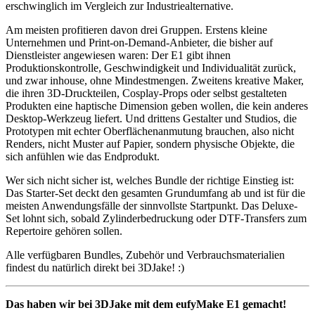
erschwinglich im Vergleich zur Industriealternative.
Am meisten profitieren davon drei Gruppen. Erstens kleine
Unternehmen und Print-on-Demand-Anbieter, die bisher auf
Dienstleister angewiesen waren: Der E1 gibt ihnen
Produktionskontrolle, Geschwindigkeit und Individualität zurück,
und zwar inhouse, ohne Mindestmengen. Zweitens kreative Maker,
die ihren 3D-Druckteilen, Cosplay-Props oder selbst gestalteten
Produkten eine haptische Dimension geben wollen, die kein anderes
Desktop-Werkzeug liefert. Und drittens Gestalter und Studios, die
Prototypen mit echter Oberflächenanmutung brauchen, also nicht
Renders, nicht Muster auf Papier, sondern physische Objekte, die
sich anfühlen wie das Endprodukt.
Wer sich nicht sicher ist, welches Bundle der richtige Einstieg ist:
Das Starter-Set deckt den gesamten Grundumfang ab und ist für die
meisten Anwendungsfälle der sinnvollste Startpunkt. Das Deluxe-
Set lohnt sich, sobald Zylinderbedruckung oder DTF-Transfers zum
Repertoire gehören sollen.
Alle verfügbaren Bundles, Zubehör und Verbrauchsmaterialien
findest du natürlich direkt bei 3DJake! :)
Das haben wir bei 3DJake mit dem eufyMake E1 gemacht!