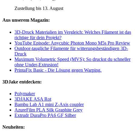
Zustellung bis 13. August
Aus unserem Magazin:
3D-Druck Materialien im Vergleich: Welches Filament ist das
richtige für dein Projekt?
YouTube Episode: Anycubic Photon Mono M5s Pro Review
Outdoor-taugliche Filamente für witterungsbeständigen 3D-
Druck
Maximum Volumetric Speed (MVS): So druckst du schneller
ohne Under-Extrusion!
PrintaFix Basic - Die Lösung gegen Warping.
3DJake entdecken:
Polymaker
3DJAKE ASA Rot
Bambu Lab A1 mini Z-Axis coupler
AzureFilm PLA Silk Graphite Grey
Extrudr DuraPro PA6 GF Silber
Neuheiten: