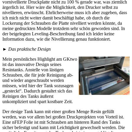
vornivellierte Druckplatte nicht zu 100 % gerade war, was ziemlich
ärgerlich ist. Hier wäre die Möglichkeit, den Drucker selbst zu
nivellieren, erwünscht. Ehrlicherweise muss ich aber zugeben, dass
ich mich nicht weiter damit beschäftigt habe, ob durch die
Lockerung der Schrauben die Platte nivelliert werden könnte, da
meine gedruckten Modelle trotzdem sehr schön geworden sind. In
der beigelegten Leveling-Beschreibung fand ich leider keine
Information dazu, wie die Nivellierung genau funktioniert.
►
Das praktische Design
Mein persönliches Highlight am GKtwo
ist das innovative Design seines
Resintanks. Anstelle von lästigen
Schrauben, die für jede Reinigung ab-
und wieder angeschraubt werden
müssen, wird hier der Tank sozusagen
„gesteckt“. Dadurch gestaltet sich das
Reinigen des Tanks äußerst
unkompliziert und spart kostbare Zeit.
Der riesige Tank kann mit einer großen Menge Resin gefüllt
werden, was vor allem bei großen Druckprojekten von Vorteil ist.
Eine nFEP Folie ist mit Schrauben am hinteren Rand des Tanks
sicher befestigt und kann mit Leichtigkeit gewechselt werden. Die