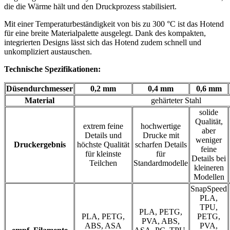
die die Wärme hält und den Druckprozess stabilisiert.
Mit einer Temperaturbeständigkeit von bis zu 300 °C ist das Hotend
für eine breite Materialpalette ausgelegt. Dank des kompakten,
integrierten Designs lässt sich das Hotend zudem schnell und
unkompliziert austauschen.
Technische Spezifikationen:
Düsendurchmesser
0,2 mm
0,4 mm
0,6 mm
Material
gehärteter Stahl
solide
Qualität,
extrem feine
hochwertige
aber
Details und
Drucke mit
weniger
Druckergebnis
höchste Qualität
scharfen Details
feine
für kleinste
für
Details bei
Teilchen
Standardmodelle
kleineren
Modellen
SnapSpeed
PLA,
TPU,
PLA, PETG,
PLA, PETG,
PETG,
PVA, ABS,
ABS, ASA
PVA,