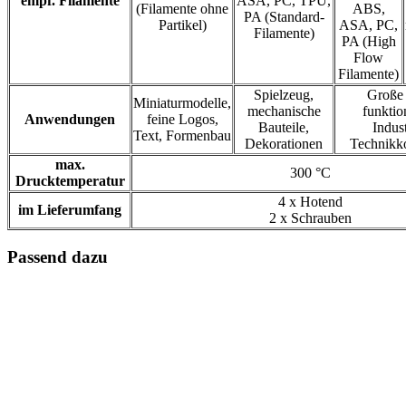
empf. Filamente
ASA, PC, TPU,
(Filamente ohne
ABS,
PA (Standard-
Partikel)
ASA, PC,
Filamente)
PA (High
Flow
Filamente)
Spielzeug,
Große 
Miniaturmodelle,
mechanische
funktio
Anwendungen
feine Logos,
Bauteile,
Indus
Text, Formenbau
Dekorationen
Technikk
max.
300 °C
Drucktemperatur
4 x Hotend
im Lieferumfang
2 x Schrauben
Passend dazu