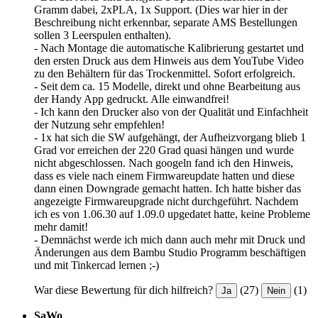
Gramm dabei, 2xPLA, 1x Support. (Dies war hier in der
Beschreibung nicht erkennbar, separate AMS Bestellungen
sollen 3 Leerspulen enthalten).
- Nach Montage die automatische Kalibrierung gestartet und
den ersten Druck aus dem Hinweis aus dem YouTube Video
zu den Behältern für das Trockenmittel. Sofort erfolgreich.
- Seit dem ca. 15 Modelle, direkt und ohne Bearbeitung aus
der Handy App gedruckt. Alle einwandfrei!
- Ich kann den Drucker also von der Qualität und Einfachheit
der Nutzung sehr empfehlen!
- 1x hat sich die SW aufgehängt, der Aufheizvorgang blieb 1
Grad vor erreichen der 220 Grad quasi hängen und wurde
nicht abgeschlossen. Nach googeln fand ich den Hinweis,
dass es viele nach einem Firmwareupdate hatten und diese
dann einen Downgrade gemacht hatten. Ich hatte bisher das
angezeigte Firmwareupgrade nicht durchgeführt. Nachdem
ich es von 1.06.30 auf 1.09.0 upgedatet hatte, keine Probleme
mehr damit!
- Demnächst werde ich mich dann auch mehr mit Druck und
Änderungen aus dem Bambu Studio Programm beschäftigen
und mit Tinkercad lernen ;-)
War diese Bewertung für dich hilfreich?
(27)
(1)
Ja
Nein
SaWo