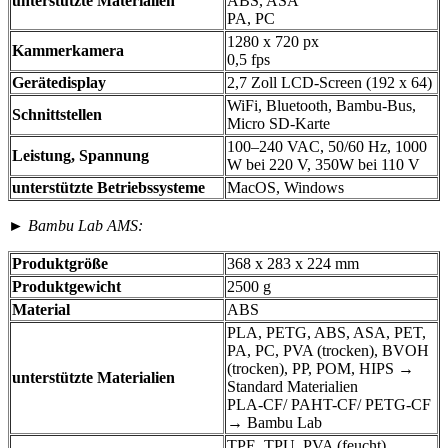
unterstützte Materialien
ABS, ASA
PA, PC
1280 x 720 px
Kammerkamera
0,5 fps
Gerätedisplay
2,7 Zoll LCD-Screen (192 x 64)
WiFi, Bluetooth, Bambu-Bus,
Schnittstellen
Micro SD-Karte
100–240 VAC, 50/60 Hz, 1000
Leistung, Spannung
W bei 220 V, 350W bei 110 V
unterstützte Betriebssysteme
MacOS, Windows
► Bambu Lab AMS:
Produktgröße
368 x 283 x 224 mm
Produktgewicht
2500 g
Material
ABS
PLA, PETG, ABS, ASA, PET,
PA, PC, PVA (trocken), BVOH
(trocken), PP, POM, HIPS →
unterstützte Materialien
Standard Materialien
PLA-CF/ PAHT-CF/ PETG-CF
→ Bambu Lab
TPE, TPU, PVA (feucht),