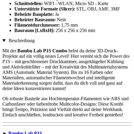
Schnittstellen:
WIFI - WLAN, Micro SD - Karte
Unterstützte Formate (Slicer):
STL, OBJ, AMF, 3MF
Beheizte Bauplatte:
Ja
Beheizter Bauraum:
Nein
Filamentdurchmesser:
1,75 mm
Bauraum [LxBxH]:
256 x 256 x 256 mm
Beschreibung
Mit der
Bambu Lab P1S Combo
hebst du deine 3D-Druck-
Projekte auf ein völlig neues Level! Hier vereint sich die Power des
P1S
– mit geschlossener Druckkammer, ausgeklügelter Kühlung
und Aktivkohlefilter – mit der Kreativität des Multimaterialsystems
AMS (Automatic Material System). Bis zu 16 Farben oder
Materialien, automatischer Filamentwechsel und intelligente
Materialerkennung sorgen dafür, dass du dich voll und ganz auf
deine Ideen konzentrieren kannst!
Ob robuste Bauteile aus Hochtemperatur-Filamenten wie ABS und
Carbonfaser oder farbenfrohe Multicolor-Designs: Diese Kombi
bringt Tempo, Präzision und Vielfalt direkt auf deine Werkbank.
Einfach anschließen, losdrucken und kreative Freiheit genießen!
►
Bambu Lab P1S