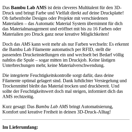
Das
Bambu Lab AMS
ist dein cleveres Multitalent für den 3D-
Druck und bringt Farbe und Vielfalt direkt auf deine Druckplatte!
Ob farbenfrohe Designs oder Projekte mit verschiedenen
Materialien – das Automatic Material System übernimmt für dich
das Materialmanagement und eröffnet mit bis zu 16 Farben oder
Materialien pro Druck ganz neue kreative Möglichkeiten!
Doch das
AMS
kann weit mehr als nur Farben wechseln: Es erkennt
die Bambu Lab Filamente automatisch per RFID, stellt die
passenden Druckeinstellungen ein und wechselt bei Bedarf völlig
nahtlos die Spule – sogar mitten im Druckjob. Keine lästigen
Unterbrechungen mehr, keine Materialverschwendung.
Die integrierte Feuchtigkeitskontrolle sorgt dafür, dass deine
Filamente optimal gelagert sind. Dank luftdichter Versiegelung und
Trockenmittel bleibt das Material trocken und druckbereit. Und
sollte der Feuchtigkeitswert doch mal steigen, informiert dich das
AMS rechtzeitig.
Kurz gesagt: Das
Bambu Lab AMS
bringt Automatisierung,
Komfort und kreative Freiheit in deinen 3D-Druck-Alltag!
Im Lieferumfang: