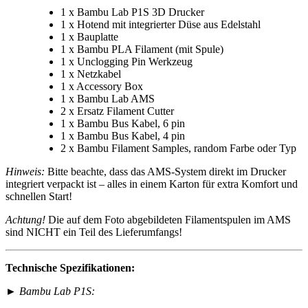
1 x Bambu Lab P1S 3D Drucker
1 x Hotend mit integrierter Düse aus Edelstahl
1 x Bauplatte
1 x Bambu PLA Filament (mit Spule)
1 x Unclogging Pin Werkzeug
1 x Netzkabel
1 x Accessory Box
1 x Bambu Lab AMS
2 x Ersatz Filament Cutter
1 x Bambu Bus Kabel, 6 pin
1 x Bambu Bus Kabel, 4 pin
2 x Bambu Filament Samples, random Farbe oder Typ
Hinweis:
Bitte beachte, dass das AMS-System direkt im Drucker
integriert verpackt ist – alles in einem Karton für extra Komfort und
schnellen Start!
Achtung!
Die auf dem Foto abgebildeten Filamentspulen im AMS
sind NICHT ein Teil des Lieferumfangs!
Technische Spezifikationen:
► Bambu Lab P1S: