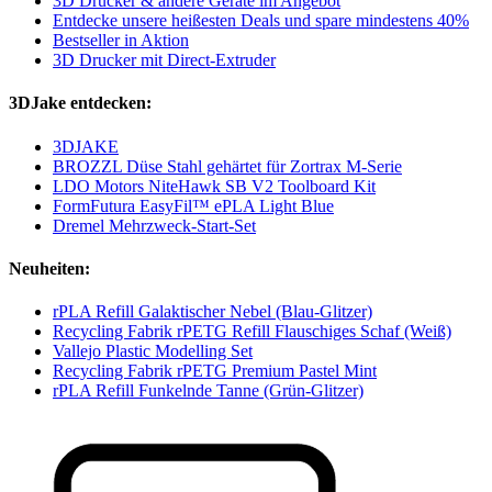
3D Drucker & andere Geräte im Angebot
Entdecke unsere heißesten Deals und spare mindestens 40%
Bestseller in Aktion
3D Drucker mit Direct-Extruder
3DJake entdecken:
3DJAKE
BROZZL Düse Stahl gehärtet für Zortrax M-Serie
LDO Motors NiteHawk SB V2 Toolboard Kit
FormFutura EasyFil™ ePLA Light Blue
Dremel Mehrzweck-Start-Set
Neuheiten:
rPLA Refill Galaktischer Nebel (Blau-Glitzer)
Recycling Fabrik rPETG Refill Flauschiges Schaf (Weiß)
Vallejo Plastic Modelling Set
Recycling Fabrik rPETG Premium Pastel Mint
rPLA Refill Funkelnde Tanne (Grün-Glitzer)