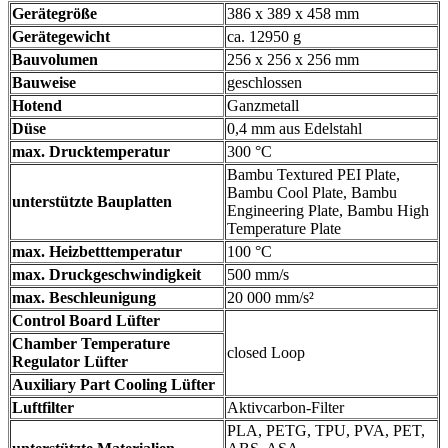
Gerätegröße
386 x 389 x 458 mm
Gerätegewicht
ca. 12950 g
Bauvolumen
256 x 256 x 256 mm
Bauweise
geschlossen
Hotend
Ganzmetall
Düse
0,4 mm aus Edelstahl
max. Drucktemperatur
300 °C
Bambu Textured PEI Plate,
Bambu Cool Plate, Bambu
unterstützte Bauplatten
Engineering Plate, Bambu High
Temperature Plate
max. Heizbetttemperatur
100 °C
max. Druckgeschwindigkeit
500 mm/s
max. Beschleunigung
20 000 mm/s²
Control Board Lüfter
Chamber Temperature
closed Loop
Regulator Lüfter
Auxiliary Part Cooling Lüfter
Luftfilter
Aktivcarbon-Filter
PLA, PETG, TPU, PVA, PET,