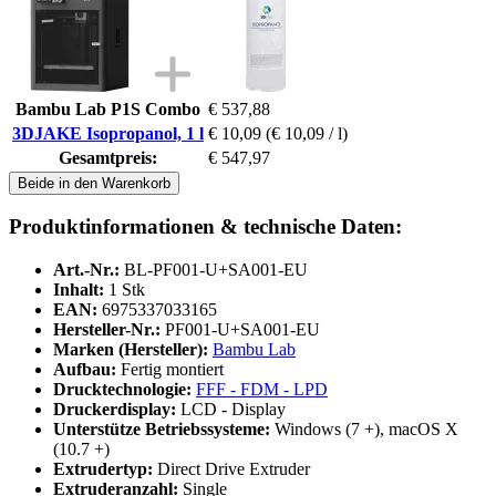
Bambu Lab P1S Combo
€ 537,88
3DJAKE Isopropanol, 1 l
€ 10,09
(€ 10,09 / l)
Gesamtpreis:
€ 547,97
Beide in den Warenkorb
Produktinformationen & technische Daten:
Art.-Nr.:
BL-PF001-U+SA001-EU
Inhalt:
1 Stk
EAN:
6975337033165
Hersteller-Nr.:
PF001-U+SA001-EU
Marken (Hersteller):
Bambu Lab
Aufbau:
Fertig montiert
Drucktechnologie:
FFF - FDM - LPD
Druckerdisplay:
LCD - Display
Unterstütze Betriebssysteme:
Windows (7 +), macOS X
(10.7 +)
Extrudertyp:
Direct Drive Extruder
Extruderanzahl:
Single