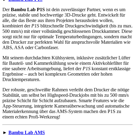
Der
Bambu Lab P1S
ist dein zuverlässiger Partner, wenn es um
präzise, stabile und hochwertige 3D-Drucke geht. Entwickelt für
alle, die das Beste aus ihren Projekten herausholen wollen,
kombiniert der
P1S
blitzschnelle Druckgeschwindigkeit (bis zu max.
500 mm/s) mit einer vollständig geschlossenen Druckkammer. Diese
sorgt nicht nur für optimale Temperaturbedingungen, sondern macht
den Drucker zur perfekten Wahl für anspruchsvolle Materialien wie
ABS, ASA oder Carbonfaser.
Mit seinem durchdachten Kühlsystem, inklusive zusätzlicher Lüfter
für Bauteil- und Kammerkühlung sowie einem Aktivkohlefilter für
eine saubere Arbeitsumgebung, liefert der
P1S
konstant erstklassige
Ergebnisse – auch bei komplexen Geometrien oder hohen
Drucktemperaturen.
Der robuste, geschweißte Rahmen verleiht dem Drucker die nötige
Stabilität, um selbst bei Highspeed-Druckjobs mit bis zu 500 mm/s
präzise Schicht für Schicht aufzubauen. Smarte Features wie die
App-Steuerung, integrierte Kameraüberwachung und automatische
Materialerkennung über das AMS-System machen den P1S zu
einem echten Profi-Werkzeug!
►
Bambu Lab AMS