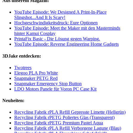
Aus unserem Magazin:
YouTube Episode: We Designed A Print-In-Place
Slingshot...And It Is Scary!
Hochgeschwindigkeitsdruck: Eure Optionen
YouTube Episode: Meet the Maker mit den Masterminds
hinter Kamui Cosplay
PrintaFix Basic - Die Lösung gegen Warping.
YouTube Episode: Reverse Engineering Home Gadgets
3DJake entdecken:
Twotrees
Elegoo PLA Pro White
Snapmaker PETG Red
Snapmaker Emergency Stop Button
LDO Motors Panele für Voron PC Case Kit
Neuheiten:
Recycling Fabrik rPLA Refill Gepresste Limette (Hellgrün)
Recycling Fabrik rPETG Poliertes Glas (Transparent)
Recycling Fabrik rPETG Premium Pastel Aqua
Recycling Fabrik rPLA Refill Verborgene Lagune (Blau)