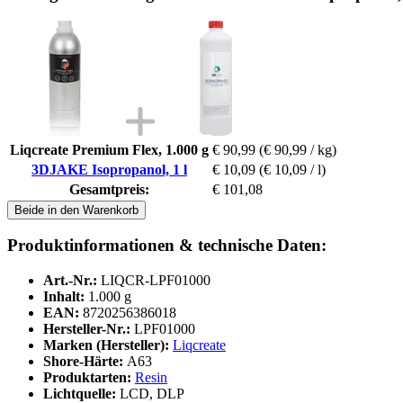
Liqcreate Premium Flex, 1.000 g
€ 90,99
(€ 90,99 / kg)
3DJAKE Isopropanol, 1 l
€ 10,09
(€ 10,09 / l)
Gesamtpreis:
€ 101,08
Beide in den Warenkorb
Produktinformationen & technische Daten:
Art.-Nr.:
LIQCR-LPF01000
Inhalt:
1.000 g
EAN:
8720256386018
Hersteller-Nr.:
LPF01000
Marken (Hersteller):
Liqcreate
Shore-Härte:
A63
Produktarten:
Resin
Lichtquelle:
LCD, DLP