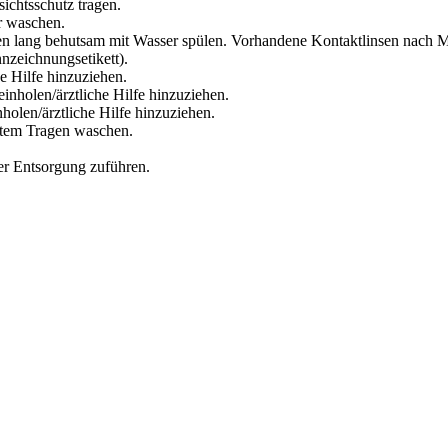
ichtsschutz tragen.
r waschen.
lang behutsam mit Wasser spülen. Vorhandene Kontaktlinsen nach Mög
zeichnungsetikett).
e Hilfe hinzuziehen.
inholen/ärztliche Hilfe hinzuziehen.
olen/ärztliche Hilfe hinzuziehen.
utem Tragen waschen.
der Entsorgung zuführen.