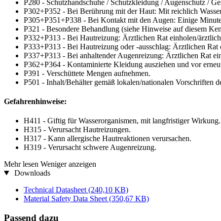
P280 - Schutzhandschuhe / Schutzkleidung / Augenschutz / Ges
P302+P352 - Bei Berührung mit der Haut: Mit reichlich Wasse
P305+P351+P338 - Bei Kontakt mit den Augen: Einige Minuten 
P321 - Besondere Behandlung (siehe Hinweise auf diesem Kenn
P332+P313 - Bei Hautreizung: Ärztlichen Rat einholen/ärztlich
P333+P313 - Bei Hautreizung oder -ausschlag: Ärztlichen Rat e
P337+P313 - Bei anhaltender Augenreizung: Ärztlichen Rat einh
P362+P364 - Kontaminierte Kleidung ausziehen und vor erne
P391 - Verschüttete Mengen aufnehmen.
P501 - Inhalt/Behälter gemäß lokalen/nationalen Vorschriften 
Gefahrenhinweise:
H411 - Giftig für Wasserorganismen, mit langfristiger Wirkung.
H315 - Verursacht Hautreizungen.
H317 - Kann allergische Hautreaktionen verursachen.
H319 - Verursacht schwere Augenreizung.
Mehr lesen
Weniger anzeigen
Downloads
Technical Datasheet
(240,10 KB)
Material Safety Data Sheet
(350,67 KB)
Passend dazu