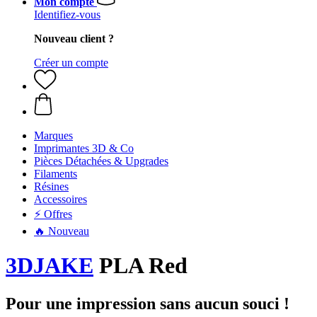
Mon compte
Identifiez-vous
Nouveau client ?
Créer un compte
Marques
Imprimantes 3D & Co
Pièces Détachées & Upgrades
Filaments
Résines
Accessoires
⚡ Offres
🔥 Nouveau
3DJAKE
PLA Red
Pour une impression sans aucun souci !