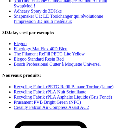
YouTube Episode: Game-Changer: Bambu A1 mini
SwapMod !
Adheasy Spray de 3DJake
Snapmaker U1: LE Toolchanger qui révolutionne
l’impression 3D multi-matériaux
3DJake, c'est par exemple:
Elegoo
Fiberlogy MattFlex 40D Bleu
The Filament ReFill PETG Lite Yellow
Elegoo Standard Resin Red
Bosch Professional Cutter à Moquette Universel
Nouveaux produits:
Recycling Fabrik rPETG Refill Banane Tordue (Jaune)
Recycling Fabrik rPLA Nuit Scintillante
Recycling Fabrik rPLA Asphalte Liquide (Gris Foncé)
Prusament PVB Bright Green (NFC)
Creality Falcon Air Compress Assist AC2