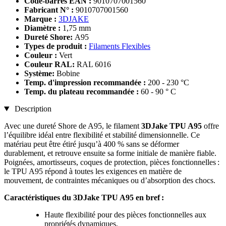
Code-barres EAN :
9010707001560
Fabricant N° :
9010707001560
Marque :
3DJAKE
Diamètre :
1,75 mm
Dureté Shore:
A95
Types de produit :
Filaments Flexibles
Couleur :
Vert
Couleur RAL:
RAL 6016
Système:
Bobine
Temp. d'impression recommandée :
200 - 230 °C
Temp. du plateau recommandée :
60 - 90 ° C
Description
Avec une dureté Shore de A95, le filament
3DJake TPU A95
offre
l’équilibre idéal entre flexibilité et stabilité dimensionnelle. Ce
matériau peut être étiré jusqu’à 400 % sans se déformer
durablement, et retrouve ensuite sa forme initiale de manière fiable.
Poignées, amortisseurs, coques de protection, pièces fonctionnelles :
le TPU A95 répond à toutes les exigences en matière de
mouvement, de contraintes mécaniques ou d’absorption des chocs.
Caractéristiques du 3DJake TPU A95 en bref :
Haute flexibilité pour des pièces fonctionnelles aux
propriétés dynamiques,