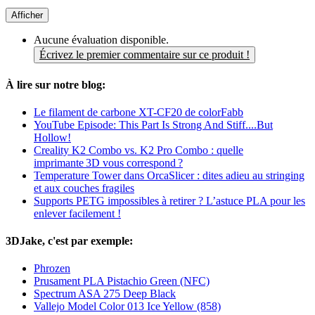
Afficher
Aucune évaluation disponible.
Écrivez le premier commentaire sur ce produit !
À lire sur notre blog:
Le filament de carbone XT-CF20 de colorFabb
YouTube Episode: This Part Is Strong And Stiff....But
Hollow!
Creality K2 Combo vs. K2 Pro Combo : quelle
imprimante 3D vous correspond ?
Temperature Tower dans OrcaSlicer : dites adieu au stringing
et aux couches fragiles
Supports PETG impossibles à retirer ? L’astuce PLA pour les
enlever facilement !
3DJake, c'est par exemple:
Phrozen
Prusament PLA Pistachio Green (NFC)
Spectrum ASA 275 Deep Black
Vallejo Model Color 013 Ice Yellow (858)