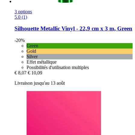
3 options
5.0 (1)
Silhouette
Metallic Vinyl -​ 22,9 cm x 3 m, Green
-20%
Green
Gold
Silver
Effet métallique
Possibilités d'utilisation multiples
€ 8,07
€ 10,09
Livraison jusqu'au 13 août