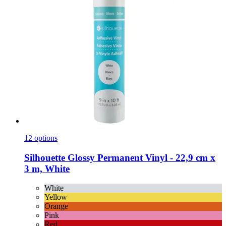
12 options
Silhouette
Glossy Permanent Vinyl -​ 22,9 cm x
3 m, White
White
Yellow
Orange
Pink
Red