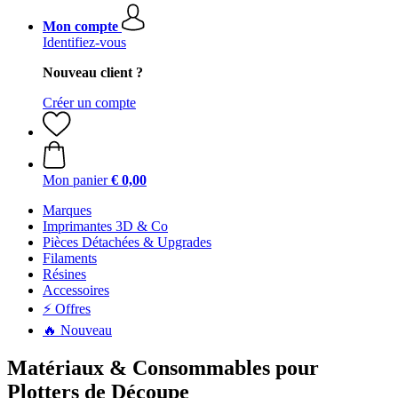
Mon compte
Identifiez-vous
Nouveau client ?
Créer un compte
Mon panier
€ 0,00
Marques
Imprimantes 3D & Co
Pièces Détachées & Upgrades
Filaments
Résines
Accessoires
⚡ Offres
🔥 Nouveau
Matériaux & Consommables pour
Plotters de Découpe