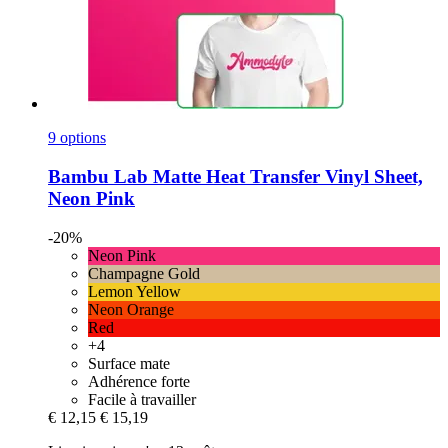
9 options
Bambu Lab
Matte Heat Transfer Vinyl Sheet,
Neon Pink
-20%
Neon Pink
Champagne Gold
Lemon Yellow
Neon Orange
Red
+4
Surface mate
Adhérence forte
Facile à travailler
€ 12,15
€ 15,19